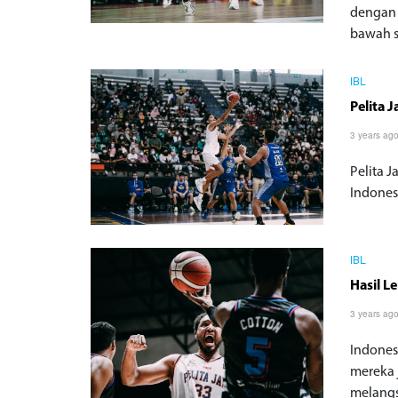
dengan 
bawah s
IBL
Pelita 
3 years ag
Pelita 
Indonesi
IBL
Hasil L
3 years ag
Indones
mereka j
melangs