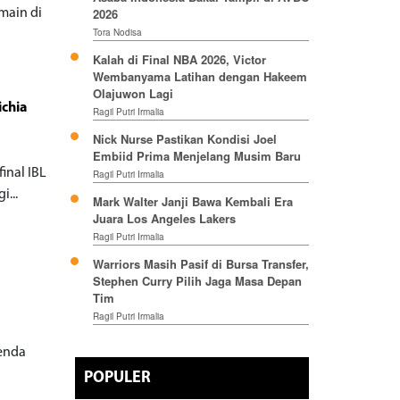
2026
main di
Tora Nodisa
Kalah di Final NBA 2026, Victor
Wembanyama Latihan dengan Hakeem
Olajuwon Lagi
ichia
Ragil Putri Irmalia
Nick Nurse Pastikan Kondisi Joel
Embiid Prima Menjelang Musim Baru
inal IBL
Ragil Putri Irmalia
i...
Mark Walter Janji Bawa Kembali Era
Juara Los Angeles Lakers
Ragil Putri Irmalia
Warriors Masih Pasif di Bursa Transfer,
Stephen Curry Pilih Jaga Masa Depan
Tim
Ragil Putri Irmalia
genda
POPULER