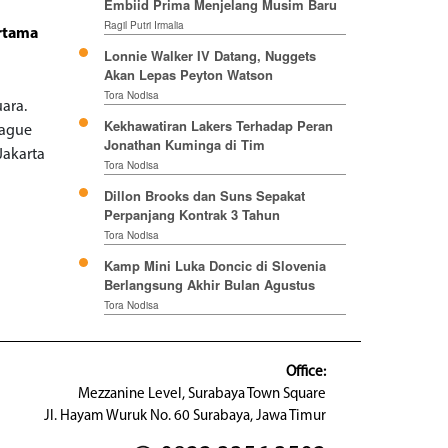
Embiid Prima Menjelang Musim Baru
Ragil Putri Irmalia
ertama
Lonnie Walker IV Datang, Nuggets
Akan Lepas Peyton Watson
Tora Nodisa
uara.
Kekhawatiran Lakers Terhadap Peran
eague
Jonathan Kuminga di Tim
Jakarta
Tora Nodisa
Dillon Brooks dan Suns Sepakat
Perpanjang Kontrak 3 Tahun
Tora Nodisa
Kamp Mini Luka Doncic di Slovenia
Berlangsung Akhir Bulan Agustus
Tora Nodisa
Office:
Mezzanine Level, Surabaya Town Square
Jl. Hayam Wuruk No. 60 Surabaya, Jawa Timur