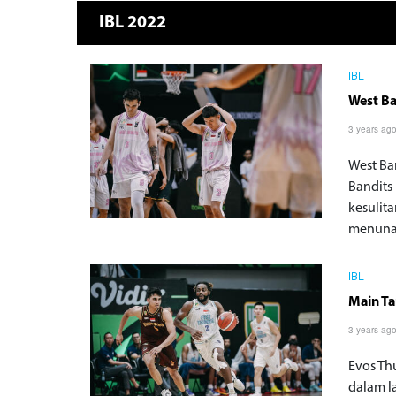
IBL 2022
IBL
West Ba
3 years ag
West Ba
Bandits
kesulit
menunai
IBL
Main Ta
3 years ag
Evos Th
dalam l