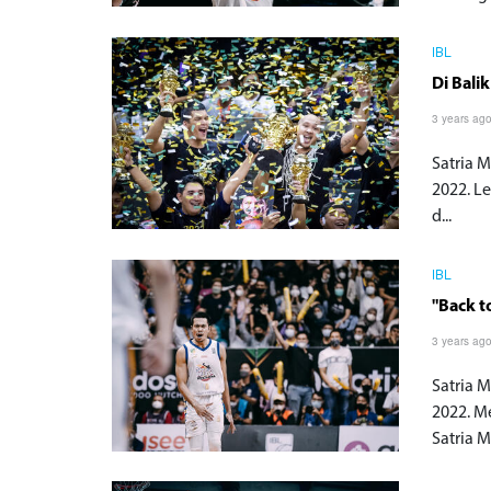
IBL
Di Bal
3 years ag
Satria 
2022. L
d...
IBL
"Back t
3 years ag
Satria 
2022. M
Satria M