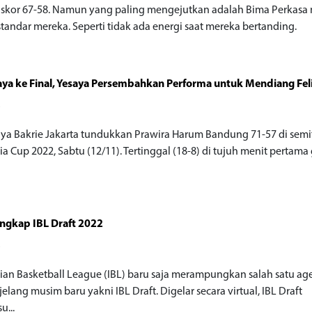
skor 67-58. Namun yang paling mengejutkan adalah Bima Perkasa 
tandar mereka. Seperti tidak ada energi saat mereka bertanding.
Jaya ke Final, Yesaya Persembahkan Performa untuk Mendiang Fel
o
Jaya Bakrie Jakarta tundukkan Prawira Harum Bandung 71-57 di semif
a Cup 2022, Sabtu (12/11). Tertinggal (18-8) di tujuh menit pertama g
engkap IBL Draft 2022
o
ian Basketball League (IBL) baru saja merampungkan salah satu a
elang musim baru yakni IBL Draft. Digelar secara virtual, IBL Draft
u...