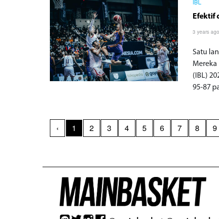
IBL
Efektif
3 years ag
Satu la
Mereka 
(IBL) 2
95-87 p
‹
1
2
3
4
5
6
7
8
9