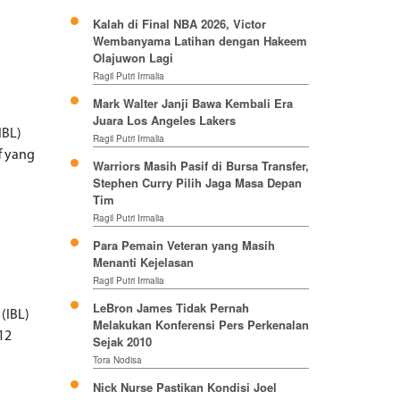
Kalah di Final NBA 2026, Victor
Wembanyama Latihan dengan Hakeem
Olajuwon Lagi
Ragil Putri Irmalia
Mark Walter Janji Bawa Kembali Era
Juara Los Angeles Lakers
IBL)
Ragil Putri Irmalia
f yang
Warriors Masih Pasif di Bursa Transfer,
Stephen Curry Pilih Jaga Masa Depan
Tim
Ragil Putri Irmalia
Para Pemain Veteran yang Masih
Menanti Kejelasan
Ragil Putri Irmalia
LeBron James Tidak Pernah
(IBL)
Melakukan Konferensi Pers Perkenalan
12
Sejak 2010
Tora Nodisa
Nick Nurse Pastikan Kondisi Joel