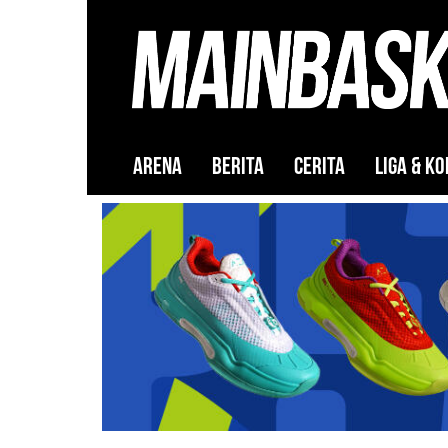
ARENA
BERITA
CERITA
LIGA & KO