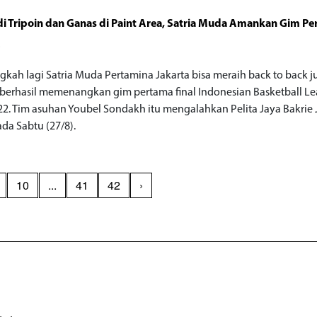
 di Tripoin dan Ganas di Paint Area, Satria Muda Amankan Gim P
o
ngkah lagi Satria Muda Pertamina Jakarta bisa meraih back to back j
berhasil memenangkan gim pertama final Indonesian Basketball L
022. Tim asuhan Youbel Sondakh itu mengalahkan Pelita Jaya Bakrie 
ada Sabtu (27/8).
10
...
41
42
›