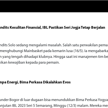
ndits Kesulitan Finansial, IBL Pastikan Seri Jogja Tetap Berjalan
o
ndits Solo sedang mengalami masalah. Salah satu perwakilan pema
 menghubungi Mainbasket pada kemarin lusa (16/5). Ia mengabark
an yang tengah dihadapi klubnya. Hingga saat ini manajemen tim b
kan kewajiban kepada para pemain.
npa Energi, Bima Perkasa Dikalahkan Evos
o
under Bogor di luar dugaan bisa menundukkan Bima Perkasa Yogya
anjutan IBL 2023 Seri 5 Semarang, Minggu (12/3) malam. Mereka m