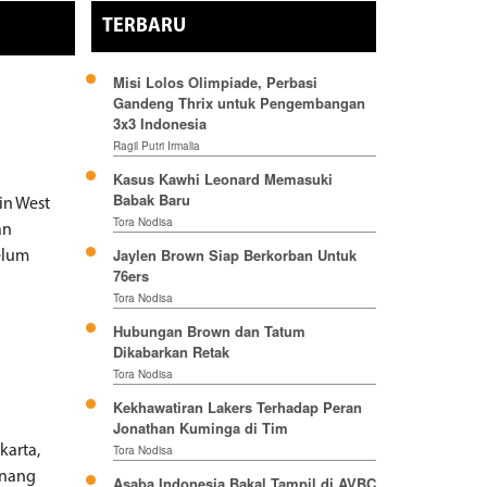
TERBARU
Misi Lolos Olimpiade, Perbasi
Gandeng Thrix untuk Pengembangan
3x3 Indonesia
Ragil Putri Irmalia
Kasus Kawhi Leonard Memasuki
Babak Baru
in West
Tora Nodisa
an
Jaylen Brown Siap Berkorban Untuk
elum
76ers
Tora Nodisa
Hubungan Brown dan Tatum
Dikabarkan Retak
Tora Nodisa
Kekhawatiran Lakers Terhadap Peran
Jonathan Kuminga di Tim
karta,
Tora Nodisa
enang
Asaba Indonesia Bakal Tampil di AVBC