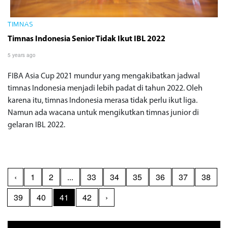
TIMNAS
Timnas Indonesia Senior Tidak Ikut IBL 2022
5 years ago
FIBA Asia Cup 2021 mundur yang mengakibatkan jadwal
timnas Indonesia menjadi lebih padat di tahun 2022. Oleh
karena itu, timnas Indonesia merasa tidak perlu ikut liga.
Namun ada wacana untuk mengikutkan timnas junior di
gelaran IBL 2022.
‹
1
2
...
33
34
35
36
37
38
39
40
41
42
›