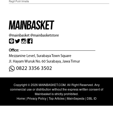
Ragil Putri Irmalia
@mainbasket
@mainbasketstore
Office:
Mezzanine Level, Surabaya Town Square
Jl. Hayam Wuruk No. 60 Surabaya, Jawa Timur
0822 3356 3502
Copyright © 2026
MAINBASKET.COM
. All Right Reserved. Any
commercial use or distribution without the express written consent of
Mainbasket is strictly prohibited.
Home
|
Privacy Policy
|
Top Articles
|
MainSepeda
|
DBL ID