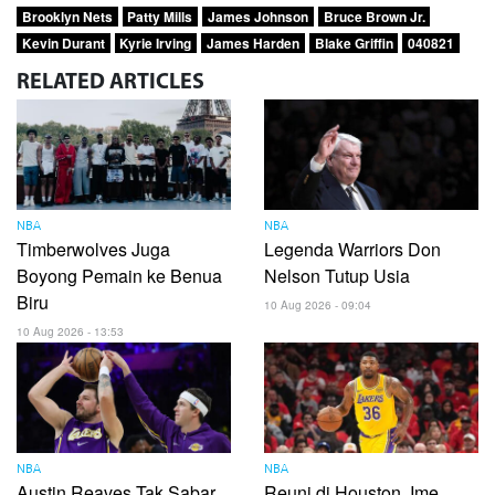
Brooklyn Nets
Patty Mills
James Johnson
Bruce Brown Jr.
Kevin Durant
Kyrie Irving
James Harden
Blake Griffin
040821
RELATED
ARTICLES
NBA
NBA
Timberwolves Juga
Legenda Warriors Don
Boyong Pemain ke Benua
Nelson Tutup Usia
Biru
10 Aug 2026 - 09:04
10 Aug 2026 - 13:53
NBA
NBA
Austin Reaves Tak Sabar
Reuni di Houston, Ime