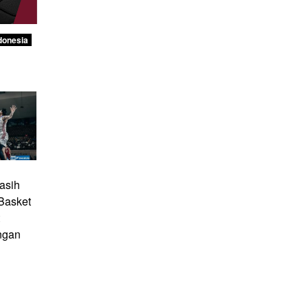
donesia
asih
Basket
ngan