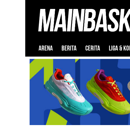
ARENA
BERITA
CERITA
LIGA & KO