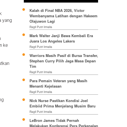
Kalah di Final NBA 2026, Victor
k
Wembanyama Latihan dengan Hakeem
a yang
Olajuwon Lagi
Ragil Putri Irmalia
Mark Walter Janji Bawa Kembali Era
m
Juara Los Angeles Lakers
in ke
Ragil Putri Irmalia
Warriors Masih Pasif di Bursa Transfer,
Stephen Curry Pilih Jaga Masa Depan
utkan
Tim
Ragil Putri Irmalia
Para Pemain Veteran yang Masih
Menanti Kejelasan
Ragil Putri Irmalia
ng
Nick Nurse Pastikan Kondisi Joel
Embiid Prima Menjelang Musim Baru
Ragil Putri Irmalia
LeBron James Tidak Pernah
Melakukan Konferensi Pers Perkenalan