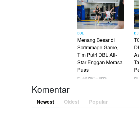
DBL
DB
Menang Besar di
TC
Scrimmage Game,
DB
Tim Putri DBL All-
As
Star Enggan Merasa
Ta
Puas
P
21 Jun 2026 - 13:24
20 
Komentar
Newest
Oldest
Popular