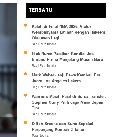
TERBARU
Kalah di Final NBA 2026, Victor
Wembanyama Latihan dengan Hakeem
Olajuwon Lagi
Ragil Putri Irmalia
Nick Nurse Pastikan Kondisi Joel
Embiid Prima Menjelang Musim Baru
Ragil Putri Irmalia
Mark Walter Janji Bawa Kembali Era
Juara Los Angeles Lakers
Ragil Putri Irmalia
Warriors Masih Pasif di Bursa Transfer,
Stephen Curry Pilih Jaga Masa Depan
Tim
Ragil Putri Irmalia
Dillon Brooks dan Suns Sepakat
Perpanjang Kontrak 3 Tahun
Tora Nodisa