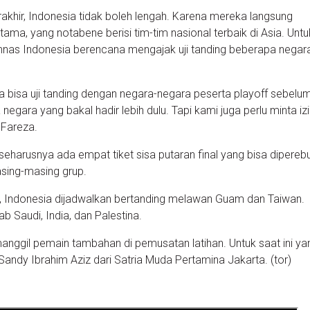
terakhir, Indonesia tidak boleh lengah. Karena mereka langsung
ma, yang notabene berisi tim-tim nasional terbaik di Asia. Untu
nas Indonesia berencana mengajak uji tanding beberapa negar
a bisa uji tanding dengan negara-negara peserta playoff sebelu
negara yang bakal hadir lebih dulu. Tapi kami juga perlu minta iz
t Fareza.
eharusnya ada empat tiket sisa putaran final yang bisa dipereb
asing-masing grup.
 ini, Indonesia dijadwalkan bertanding melawan Guam dan Taiwan.
b Saudi, India, dan Palestina.
nggil pemain tambahan di pemusatan latihan. Untuk saat ini ya
andy Ibrahim Aziz dari Satria Muda Pertamina Jakarta. (tor)