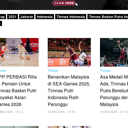
Cup
2021
Jakarta
Indonesia
Timnas Indonesia
Timnas Basket Putra In
1
mnas
Timnas
Timnas
PP PERBASI Rilis
Benamkan Malaysia
Asa Medali M
4 Pemain Untuk
di SEA Games 2025,
Ada, Timnas 
mnas Basket Putri
Timnas Putri
Putra Berebut
oyeksi Asian
Indonesia Raih
Perunggu de
ames 2026
Perunggu
Malaysia
May 2026 - 15:12
19 Dec 2025 - 18:35
18 Dec 2025 - 21:18