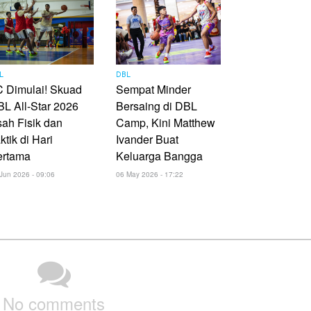
L
DBL
 Dimulai! Skuad
Sempat Minder
L All-Star 2026
Bersaing di DBL
ah Fisik dan
Camp, Kini Matthew
ktik di Hari
Ivander Buat
ertama
Keluarga Bangga
Jun 2026 - 09:06
06 May 2026 - 17:22
No comments