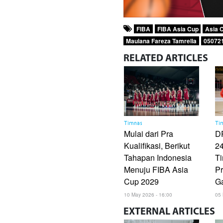
FIBA
FIBA Asia Cup
Asia 
Maulana Fareza Tamrella
05072
RELATED
ARTICLES
Timnas
Ti
Mulai dari Pra
D
Kualifikasi, Berikut
2
Tahapan Indonesia
Ti
Menuju FIBA Asia
Pr
Cup 2029
G
10 May 2026 - 16:00
05 
EXTERNAL
ARTICLES