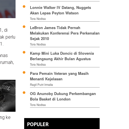
Lonnie Walker IV Datang, Nuggets
Akan Lepas Peyton Watson
Tora Nodisa
LeBron James Tidak Pernah
, di
Melakukan Konferensi Pers Perkenalan
ak perlu
Sejak 2010
1.
Tora Nodisa
Kamp Mini Luka Doncic di Slovenia
mnas
Berlangsung Akhir Bulan Agustus
 rumah,
Tora Nodisa
Para Pemain Veteran yang Masih
Menanti Kejelasan
Ragil Putri Irmalia
OG Anunoby Dukung Perkembangan
Bola Basket di London
Tora Nodisa
ung ke
POPULER