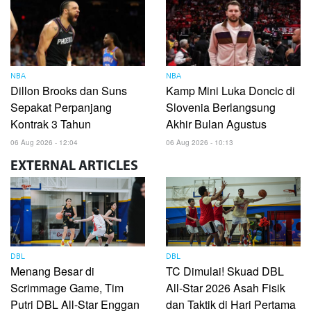
NBA
NBA
Dillon Brooks dan Suns
Kamp Mini Luka Doncic di
Sepakat Perpanjang
Slovenia Berlangsung
Kontrak 3 Tahun
Akhir Bulan Agustus
06 Aug 2026 - 12:04
06 Aug 2026 - 10:13
EXTERNAL
ARTICLES
DBL
DBL
Menang Besar di
TC Dimulai! Skuad DBL
Scrimmage Game, Tim
All-Star 2026 Asah Fisik
Putri DBL All-Star Enggan
dan Taktik di Hari Pertama