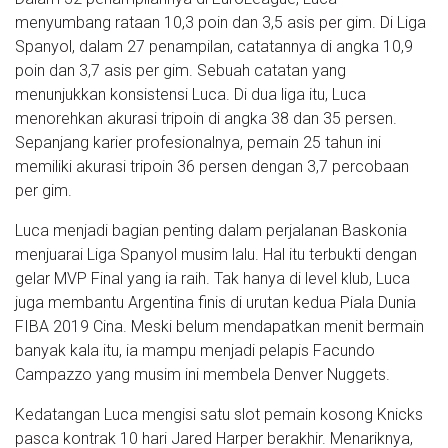
menyumbang rataan 10,3 poin dan 3,5 asis per gim. Di Liga
Spanyol, dalam 27 penampilan, catatannya di angka 10,9
poin dan 3,7 asis per gim. Sebuah catatan yang
menunjukkan konsistensi Luca. Di dua liga itu, Luca
menorehkan akurasi tripoin di angka 38 dan 35 persen.
Sepanjang karier profesionalnya, pemain 25 tahun ini
memiliki akurasi tripoin 36 persen dengan 3,7 percobaan
per gim.
Luca menjadi bagian penting dalam perjalanan Baskonia
menjuarai Liga Spanyol musim lalu. Hal itu terbukti dengan
gelar MVP Final yang ia raih. Tak hanya di level klub, Luca
juga membantu Argentina finis di urutan kedua Piala Dunia
FIBA 2019 Cina. Meski belum mendapatkan menit bermain
banyak kala itu, ia mampu menjadi pelapis Facundo
Campazzo yang musim ini membela Denver Nuggets.
Kedatangan Luca mengisi satu slot pemain kosong Knicks
pasca kontrak 10 hari Jared Harper berakhir. Menariknya,