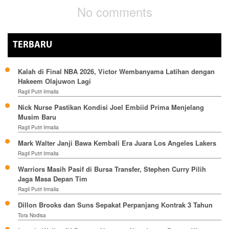
No comments
TERBARU
Kalah di Final NBA 2026, Victor Wembanyama Latihan dengan
Hakeem Olajuwon Lagi
Ragil Putri Irmalia
Nick Nurse Pastikan Kondisi Joel Embiid Prima Menjelang
Musim Baru
Ragil Putri Irmalia
Mark Walter Janji Bawa Kembali Era Juara Los Angeles Lakers
Ragil Putri Irmalia
Warriors Masih Pasif di Bursa Transfer, Stephen Curry Pilih
Jaga Masa Depan Tim
Ragil Putri Irmalia
Dillon Brooks dan Suns Sepakat Perpanjang Kontrak 3 Tahun
Tora Nodisa