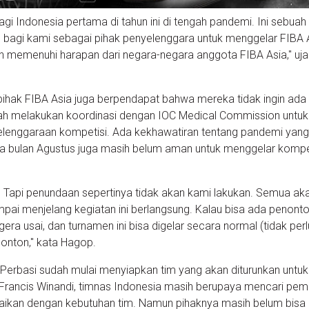
bagi Indonesia pertama di tahun ini di tengah pandemi. Ini sebuah
g bagi kami sebagai pihak penyelenggara untuk menggelar FIBA 
 memenuhi harapan dari negara-negara anggota FIBA Asia," uja
ihak FIBA Asia juga berpendapat bahwa mereka tidak ingin ada
ah melakukan koordinasi dengan IOC Medical Commission untuk
elenggaraan kompetisi. Ada kekhawatiran tentang pandemi yang
aja bulan Agustus juga masih belum aman untuk menggelar kompe
 Tapi penundaan sepertinya tidak akan kami lakukan. Semua ak
mpai menjelang kegiatan ini berlangsung. Kalau bisa ada penonto
a usai, dan turnamen ini bisa digelar secara normal (tidak per
enonton," kata Hagop.
P Perbasi sudah mulai menyiapkan tim yang akan diturunkan untuk
 Francis Winandi, timnas Indonesia masih berupaya mencari pem
suaikan dengan kebutuhan tim. Namun pihaknya masih belum bisa