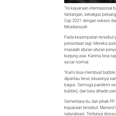
"Ini kejuaraan internasional 
tantangan, sekaligus peluan
Cup 2021 dengan sukses dan
Miradiarsyah.
Pada kesempatan tersebut p
penundaan lagi. Mereka sud
masalah aturan-aturan peny
kunjung usai. Karena bisa s
secar normal.
"Kami bisa membuat bubble.
dipantau terus situasinya sa
bagus. Semoga pandemi seger
bubble), dan bisa dihadiri p
Sementara itu, dari pihak P
kejuaraan tersebut. Menurut
naturalisasi. Tentunya dise