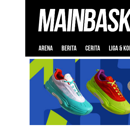
ARENA
BERITA
CERITA
LIGA & KO