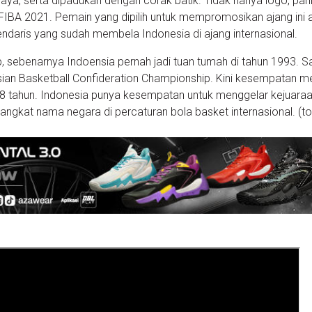
ya, serta dipadukan dengan corak batik. Tidak hanya logo, pani
FIBA 2021. Pemain yang dipilih untuk mempromosikan ajang ini 
daris yang sudah membela Indonesia di ajang internasional.
 sebenarnya Indoensia pernah jadi tuan tumah di tahun 1993. Sa
an Basketball Confideration Championship. Kini kesempatan me
28 tahun. Indonesia punya kesempatan untuk menggelar kejuara
angkat nama negara di percaturan bola basket internasional. (to