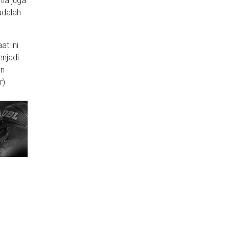
tia juga
adalah
at ini
njadi
an
r)