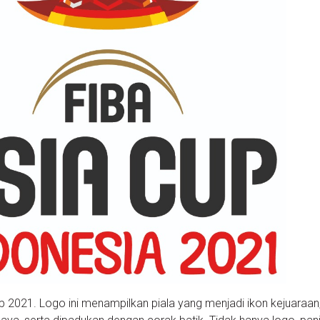
up 2021. Logo ini menampilkan piala yang menjadi ikon kejuaraan