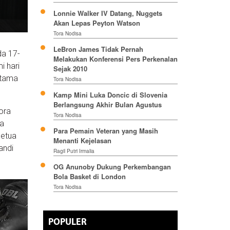
Lonnie Walker IV Datang, Nuggets
Akan Lepas Peyton Watson
Tora Nodisa
LeBron James Tidak Pernah
da 17-
Melakukan Konferensi Pers Perkenalan
i hari
Sejak 2010
rtama
Tora Nodisa
Kamp Mini Luka Doncic di Slovenia
Berlangsung Akhir Bulan Agustus
ora
Tora Nodisa
ra
Para Pemain Veteran yang Masih
Ketua
Menanti Kejelasan
andi
Ragil Putri Irmalia
OG Anunoby Dukung Perkembangan
Bola Basket di London
Tora Nodisa
POPULER