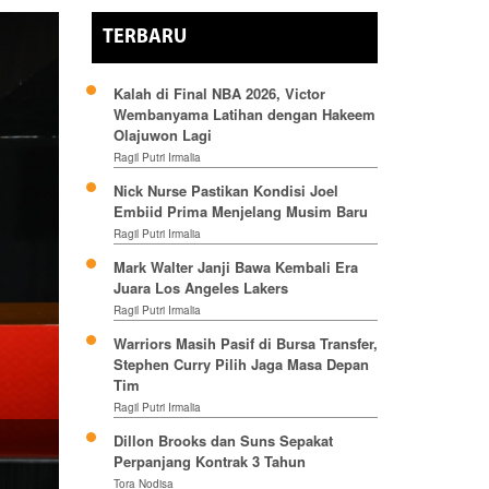
TERBARU
Kalah di Final NBA 2026, Victor
Wembanyama Latihan dengan Hakeem
Olajuwon Lagi
Ragil Putri Irmalia
Nick Nurse Pastikan Kondisi Joel
Embiid Prima Menjelang Musim Baru
Ragil Putri Irmalia
Mark Walter Janji Bawa Kembali Era
Juara Los Angeles Lakers
Ragil Putri Irmalia
Warriors Masih Pasif di Bursa Transfer,
Stephen Curry Pilih Jaga Masa Depan
Tim
Ragil Putri Irmalia
Dillon Brooks dan Suns Sepakat
Perpanjang Kontrak 3 Tahun
Tora Nodisa