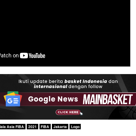
iala Asia FIBA
2021
FIBA
Jakarta
Logo