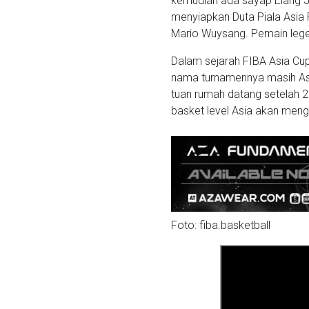
kemudian ada sayap Elang Ja
menyiapkan Duta Piala Asia 
Mario Wuysang. Pemain legen
Dalam sejarah FIBA Asia Cup,
nama turnamennya masih Asi
tuan rumah datang setelah 
basket level Asia akan meng
Foto: fiba.basketball