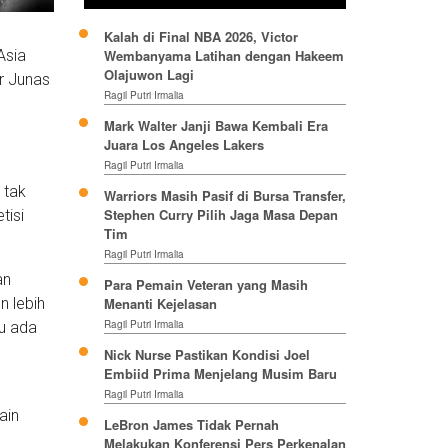
Kalah di Final NBA 2026, Victor
Asia
Wembanyama Latihan dengan Hakeem
Olajuwon Lagi
r Junas
Ragil Putri Irmalia
Mark Walter Janji Bawa Kembali Era
Juara Los Angeles Lakers
Ragil Putri Irmalia
 tak
Warriors Masih Pasif di Bursa Transfer,
Stephen Curry Pilih Jaga Masa Depan
tisi
Tim
Ragil Putri Irmalia
an
Para Pemain Veteran yang Masih
n lebih
Menanti Kejelasan
Ragil Putri Irmalia
lu ada
Nick Nurse Pastikan Kondisi Joel
Embiid Prima Menjelang Musim Baru
Ragil Putri Irmalia
ain
LeBron James Tidak Pernah
Melakukan Konferensi Pers Perkenalan