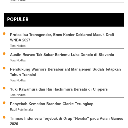
Tora Nodisa
POPULER
Protes Isu Transgender, Enes Kanter Deklarasi Masuk Draft
WNBA 2027
Tora Nodisa
Austin Reaves Tak Sabar Bertemu Luka Doncic di Slovenia
Tora Nodisa
Pendukung Warriors Bersabarlah! Manajemen Sudah Tetapkan
Tahun Transisi
Tora Nodisa
Yuki Kawamura dan Rui Hachimura Bersatu di Clippers
Tora Nodisa
Penyebab Kematian Brandon Clarke Terungkap
Ragil Putri Irmalia
Timnas Indonesia Terjebak di Grup "Neraka" pada Asian Games
2026