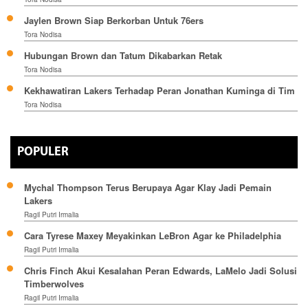
Jaylen Brown Siap Berkorban Untuk 76ers
Tora Nodisa
Hubungan Brown dan Tatum Dikabarkan Retak
Tora Nodisa
Kekhawatiran Lakers Terhadap Peran Jonathan Kuminga di Tim
Tora Nodisa
POPULER
Mychal Thompson Terus Berupaya Agar Klay Jadi Pemain
Lakers
Ragil Putri Irmalia
Cara Tyrese Maxey Meyakinkan LeBron Agar ke Philadelphia
Ragil Putri Irmalia
Chris Finch Akui Kesalahan Peran Edwards, LaMelo Jadi Solusi
Timberwolves
Ragil Putri Irmalia