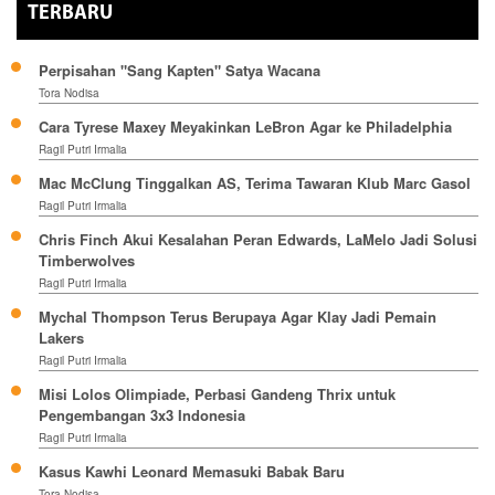
TERBARU
Perpisahan "Sang Kapten" Satya Wacana
Tora Nodisa
Cara Tyrese Maxey Meyakinkan LeBron Agar ke Philadelphia
Ragil Putri Irmalia
Mac McClung Tinggalkan AS, Terima Tawaran Klub Marc Gasol
Ragil Putri Irmalia
Chris Finch Akui Kesalahan Peran Edwards, LaMelo Jadi Solusi
Timberwolves
Ragil Putri Irmalia
Mychal Thompson Terus Berupaya Agar Klay Jadi Pemain
Lakers
Ragil Putri Irmalia
Misi Lolos Olimpiade, Perbasi Gandeng Thrix untuk
Pengembangan 3x3 Indonesia
Ragil Putri Irmalia
Kasus Kawhi Leonard Memasuki Babak Baru
Tora Nodisa