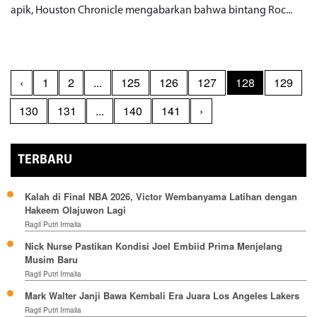
apik, Houston Chronicle mengabarkan bahwa bintang Roc...
‹
1
2
...
125
126
127
128
129
130
131
...
140
141
›
TERBARU
Kalah di Final NBA 2026, Victor Wembanyama Latihan dengan
Hakeem Olajuwon Lagi
Ragil Putri Irmalia
Nick Nurse Pastikan Kondisi Joel Embiid Prima Menjelang
Musim Baru
Ragil Putri Irmalia
Mark Walter Janji Bawa Kembali Era Juara Los Angeles Lakers
Ragil Putri Irmalia