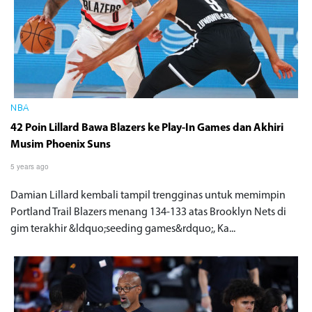
NBA
42 Poin Lillard Bawa Blazers ke Play-In Games dan Akhiri
Musim Phoenix Suns
5 years ago
Damian Lillard kembali tampil trengginas untuk memimpin
Portland Trail Blazers menang 134-133 atas Brooklyn Nets di
gim terakhir &ldquo;seeding games&rdquo;, Ka...