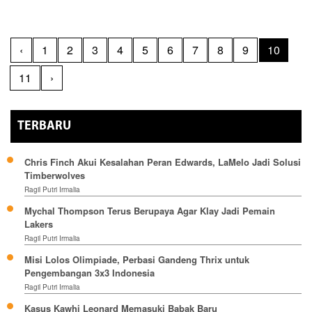
‹
1
2
3
4
5
6
7
8
9
10
11
›
TERBARU
Chris Finch Akui Kesalahan Peran Edwards, LaMelo Jadi Solusi
Timberwolves
Ragil Putri Irmalia
Mychal Thompson Terus Berupaya Agar Klay Jadi Pemain
Lakers
Ragil Putri Irmalia
Misi Lolos Olimpiade, Perbasi Gandeng Thrix untuk
Pengembangan 3x3 Indonesia
Ragil Putri Irmalia
Kasus Kawhi Leonard Memasuki Babak Baru