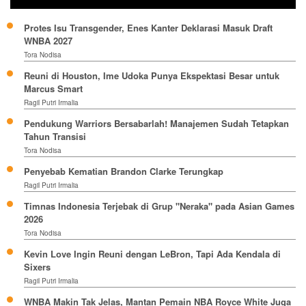
Protes Isu Transgender, Enes Kanter Deklarasi Masuk Draft
WNBA 2027
Tora Nodisa
Reuni di Houston, Ime Udoka Punya Ekspektasi Besar untuk
Marcus Smart
Ragil Putri Irmalia
Pendukung Warriors Bersabarlah! Manajemen Sudah Tetapkan
Tahun Transisi
Tora Nodisa
Penyebab Kematian Brandon Clarke Terungkap
Ragil Putri Irmalia
Timnas Indonesia Terjebak di Grup "Neraka" pada Asian Games
2026
Tora Nodisa
Kevin Love Ingin Reuni dengan LeBron, Tapi Ada Kendala di
Sixers
Ragil Putri Irmalia
WNBA Makin Tak Jelas, Mantan Pemain NBA Royce White Juga