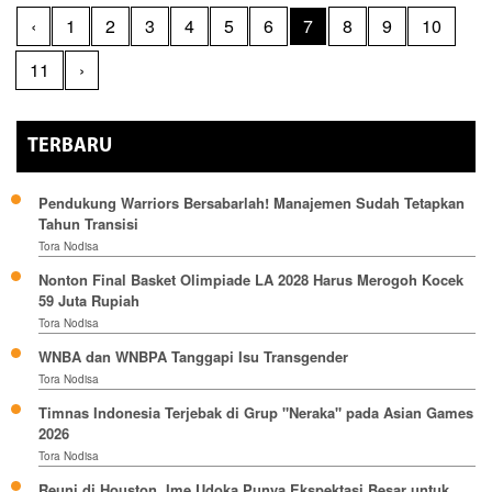
‹
1
2
3
4
5
6
7
8
9
10
11
›
TERBARU
Pendukung Warriors Bersabarlah! Manajemen Sudah Tetapkan
Tahun Transisi
Tora Nodisa
Nonton Final Basket Olimpiade LA 2028 Harus Merogoh Kocek
59 Juta Rupiah
Tora Nodisa
WNBA dan WNBPA Tanggapi Isu Transgender
Tora Nodisa
Timnas Indonesia Terjebak di Grup "Neraka" pada Asian Games
2026
Tora Nodisa
Reuni di Houston, Ime Udoka Punya Ekspektasi Besar untuk