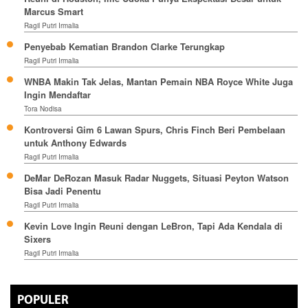
Marcus Smart
Ragil Putri Irmalia
Penyebab Kematian Brandon Clarke Terungkap
Ragil Putri Irmalia
WNBA Makin Tak Jelas, Mantan Pemain NBA Royce White Juga
Ingin Mendaftar
Tora Nodisa
Kontroversi Gim 6 Lawan Spurs, Chris Finch Beri Pembelaan
untuk Anthony Edwards
Ragil Putri Irmalia
DeMar DeRozan Masuk Radar Nuggets, Situasi Peyton Watson
Bisa Jadi Penentu
Ragil Putri Irmalia
Kevin Love Ingin Reuni dengan LeBron, Tapi Ada Kendala di
Sixers
Ragil Putri Irmalia
POPULER