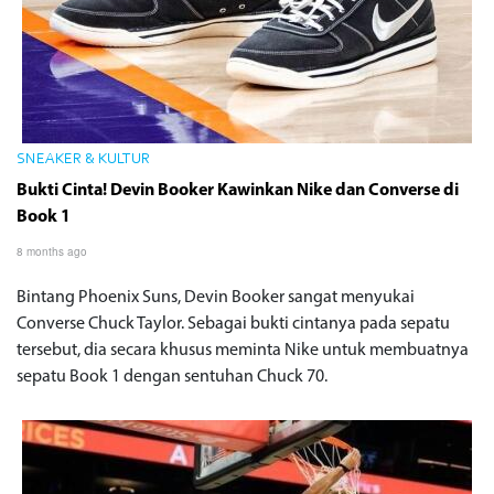
SNEAKER & KULTUR
Bukti Cinta! Devin Booker Kawinkan Nike dan Converse di
Book 1
8 months ago
Bintang Phoenix Suns, Devin Booker sangat menyukai
Converse Chuck Taylor. Sebagai bukti cintanya pada sepatu
tersebut, dia secara khusus meminta Nike untuk membuatnya
sepatu Book 1 dengan sentuhan Chuck 70.