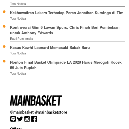
Tora Nodisa
Kekhawatiran Lakers Terhadap Peran Jonathan Kuminga di Tim
Tora Nodisa
Kontroversi Gim 6 Lawan Spurs, Chris Finch Beri Pembelaan
untuk Anthony Edwards
Ragil Putri Irmalia
Kasus Kawhi Leonard Memasuki Babak Baru
Tora Nodisa
Nonton Final Basket Olimpiade LA 2028 Harus Merogoh Kocek
59 Juta Rupiah
Tora Nodisa
@mainbasket
@mainbasketstore