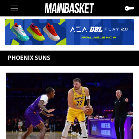
PHOENIX SUNS