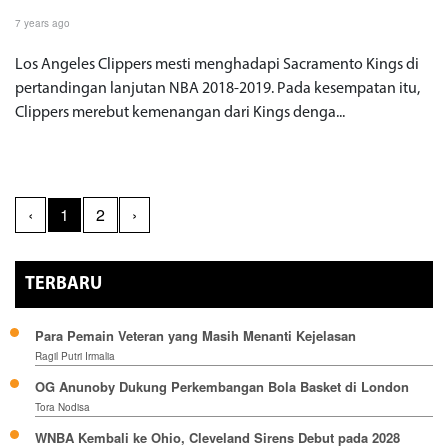
7 years ago
Los Angeles Clippers mesti menghadapi Sacramento Kings di
pertandingan lanjutan NBA 2018-2019. Pada kesempatan itu,
Clippers merebut kemenangan dari Kings denga...
‹
1
2
›
TERBARU
Para Pemain Veteran yang Masih Menanti Kejelasan
Ragil Putri Irmalia
OG Anunoby Dukung Perkembangan Bola Basket di London
Tora Nodisa
WNBA Kembali ke Ohio, Cleveland Sirens Debut pada 2028