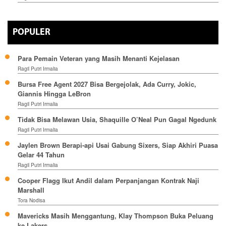
POPULER
Para Pemain Veteran yang Masih Menanti Kejelasan
Ragil Putri Irmalia
Bursa Free Agent 2027 Bisa Bergejolak, Ada Curry, Jokic,
Giannis Hingga LeBron
Ragil Putri Irmalia
Tidak Bisa Melawan Usia, Shaquille O’Neal Pun Gagal Ngedunk
Ragil Putri Irmalia
Jaylen Brown Berapi-api Usai Gabung Sixers, Siap Akhiri Puasa
Gelar 44 Tahun
Ragil Putri Irmalia
Cooper Flagg Ikut Andil dalam Perpanjangan Kontrak Naji
Marshall
Tora Nodisa
Mavericks Masih Menggantung, Klay Thompson Buka Peluang
ke Lakers