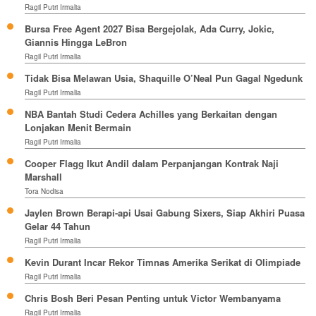
Ragil Putri Irmalia
Bursa Free Agent 2027 Bisa Bergejolak, Ada Curry, Jokic,
Giannis Hingga LeBron
Ragil Putri Irmalia
Tidak Bisa Melawan Usia, Shaquille O’Neal Pun Gagal Ngedunk
Ragil Putri Irmalia
NBA Bantah Studi Cedera Achilles yang Berkaitan dengan
Lonjakan Menit Bermain
Ragil Putri Irmalia
Cooper Flagg Ikut Andil dalam Perpanjangan Kontrak Naji
Marshall
Tora Nodisa
Jaylen Brown Berapi-api Usai Gabung Sixers, Siap Akhiri Puasa
Gelar 44 Tahun
Ragil Putri Irmalia
Kevin Durant Incar Rekor Timnas Amerika Serikat di Olimpiade
Ragil Putri Irmalia
Chris Bosh Beri Pesan Penting untuk Victor Wembanyama
Ragil Putri Irmalia