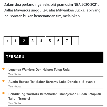
Dalam dua pertandingan eksibisi pramusim NBA 2020-2021,
Dallas Mavericks unggul 2-0 atas Milwaukee Bucks. Tapi yang
jadi sorotan bukan kemenangan tim, melainkan...
‹
1
2
3
4
5
6
7
›
TERBARU
Legenda Warriors Don Nelson Tutup Usia
Tora Nodisa
Austin Reaves Tak Sabar Bertemu Luka Doncic di Slovenia
Tora Nodisa
Pendukung Warriors Bersabarlah! Manajemen Sudah Tetapkan
Tahun Transisi
Tora Nodisa