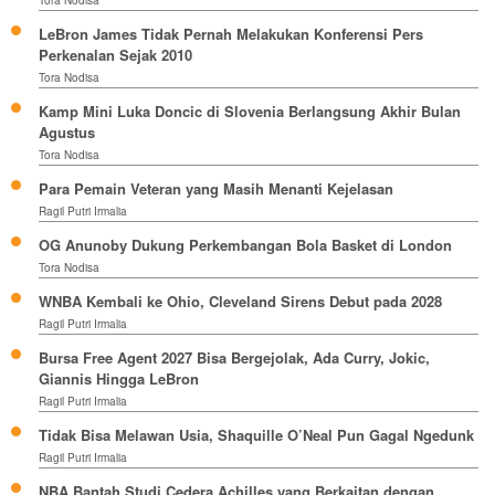
Tora Nodisa
LeBron James Tidak Pernah Melakukan Konferensi Pers
Perkenalan Sejak 2010
Tora Nodisa
Kamp Mini Luka Doncic di Slovenia Berlangsung Akhir Bulan
Agustus
Tora Nodisa
Para Pemain Veteran yang Masih Menanti Kejelasan
Ragil Putri Irmalia
OG Anunoby Dukung Perkembangan Bola Basket di London
Tora Nodisa
WNBA Kembali ke Ohio, Cleveland Sirens Debut pada 2028
Ragil Putri Irmalia
Bursa Free Agent 2027 Bisa Bergejolak, Ada Curry, Jokic,
Giannis Hingga LeBron
Ragil Putri Irmalia
Tidak Bisa Melawan Usia, Shaquille O’Neal Pun Gagal Ngedunk
Ragil Putri Irmalia
NBA Bantah Studi Cedera Achilles yang Berkaitan dengan