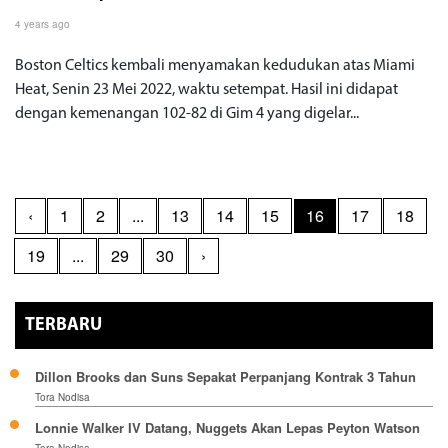
4 years ago
Boston Celtics kembali menyamakan kedudukan atas Miami
Heat, Senin 23 Mei 2022, waktu setempat. Hasil ini didapat
dengan kemenangan 102-82 di Gim 4 yang digelar...
‹
1
2
...
13
14
15
16
17
18
19
...
29
30
›
TERBARU
Dillon Brooks dan Suns Sepakat Perpanjang Kontrak 3 Tahun
Tora Nodisa
Lonnie Walker IV Datang, Nuggets Akan Lepas Peyton Watson