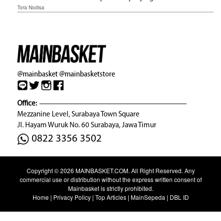
Tora Nodisa
@mainbasket
@mainbasketstore
Office:
Mezzanine Level, Surabaya Town Square
Jl. Hayam Wuruk No. 60 Surabaya, Jawa Timur
0822 3356 3502
Copyright © 2026
MAINBASKET.COM
. All Right Reserved. Any
commercial use or distribution without the express written consent of
Mainbasket is strictly prohibited.
Home
|
Privacy Policy
|
Top Articles
|
MainSepeda
|
DBL ID