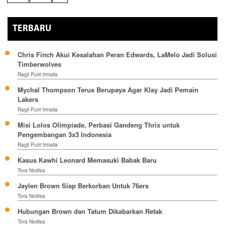
TERBARU
Chris Finch Akui Kesalahan Peran Edwards, LaMelo Jadi Solusi
Timberwolves
Ragil Putri Irmalia
Mychal Thompson Terus Berupaya Agar Klay Jadi Pemain
Lakers
Ragil Putri Irmalia
Misi Lolos Olimpiade, Perbasi Gandeng Thrix untuk
Pengembangan 3x3 Indonesia
Ragil Putri Irmalia
Kasus Kawhi Leonard Memasuki Babak Baru
Tora Nodisa
Jaylen Brown Siap Berkorban Untuk 76ers
Tora Nodisa
Hubungan Brown dan Tatum Dikabarkan Retak
Tora Nodisa