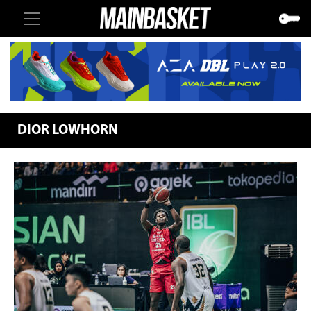
DIOR LOWHORN