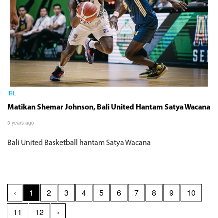
IBL
Matikan Shemar Johnson, Bali United Hantam Satya Wacana
3 years ago
Bali United Basketball hantam Satya Wacana
‹
1
2
3
4
5
6
7
8
9
10
11
12
›