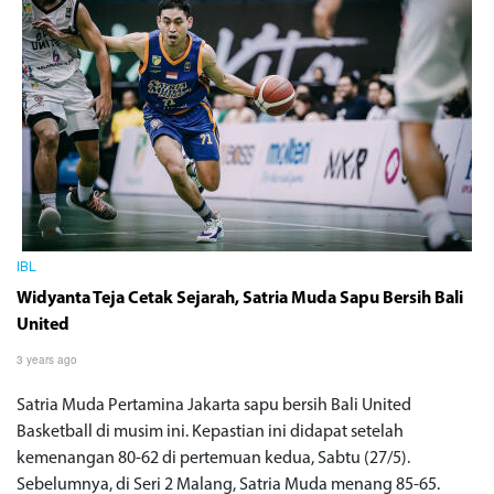
IBL
Widyanta Teja Cetak Sejarah, Satria Muda Sapu Bersih Bali
United
3 years ago
Satria Muda Pertamina Jakarta sapu bersih Bali United
Basketball di musim ini. Kepastian ini didapat setelah
kemenangan 80-62 di pertemuan kedua, Sabtu (27/5).
Sebelumnya, di Seri 2 Malang, Satria Muda menang 85-65.