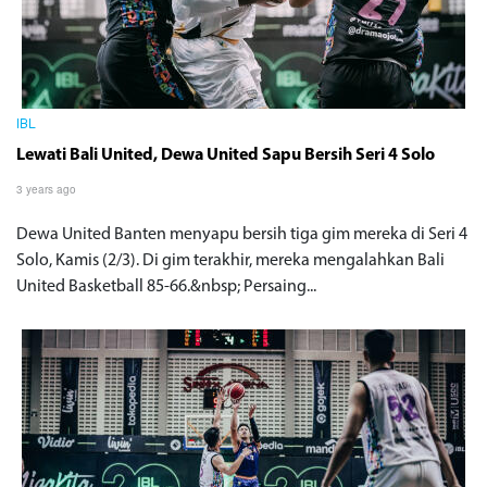
IBL
Lewati Bali United, Dewa United Sapu Bersih Seri 4 Solo
3 years ago
Dewa United Banten menyapu bersih tiga gim mereka di Seri 4
Solo, Kamis (2/3). Di gim terakhir, mereka mengalahkan Bali
United Basketball 85-66.&nbsp; Persaing...