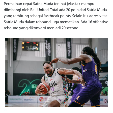
Permainan cepat Satria Muda terlihat jelas tak mampu
diimbangi oleh Bali United. Total ada 20 poin dari Satria Muda
yang terhitung sebagai fastbreak points. Selain itu, agresivitas
Satria Muda dalam rebound juga mematikan. Ada 16 offensive
rebound yang dikonversi menjadi 20 second
IBL