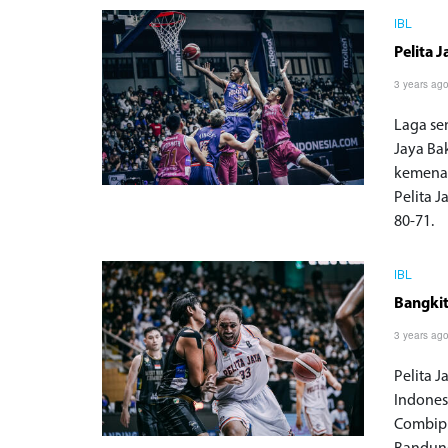
IBL
Pelita 
3 years ag
Laga sem
Jaya Ba
kemenan
Pelita 
80-71.
IBL
Bangkit
3 years ag
Pelita 
Indones
Combiph