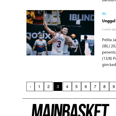
Bandun
IBL
Unggul 
3 years ag
Pelita 
(IBL) 2
penentu
(13/8) 
gim kedu
‹
1
2
3
4
5
6
7
8
9