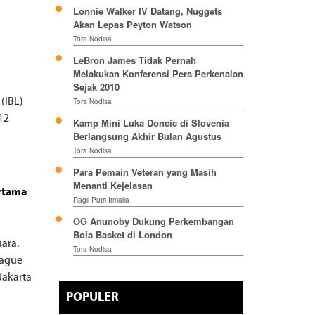
Lonnie Walker IV Datang, Nuggets
Akan Lepas Peyton Watson
Tora Nodisa
LeBron James Tidak Pernah
Melakukan Konferensi Pers Perkenalan
Sejak 2010
(IBL)
Tora Nodisa
12
Kamp Mini Luka Doncic di Slovenia
Berlangsung Akhir Bulan Agustus
Tora Nodisa
Para Pemain Veteran yang Masih
Menanti Kejelasan
ertama
Ragil Putri Irmalia
OG Anunoby Dukung Perkembangan
Bola Basket di London
uara.
Tora Nodisa
eague
Jakarta
POPULER