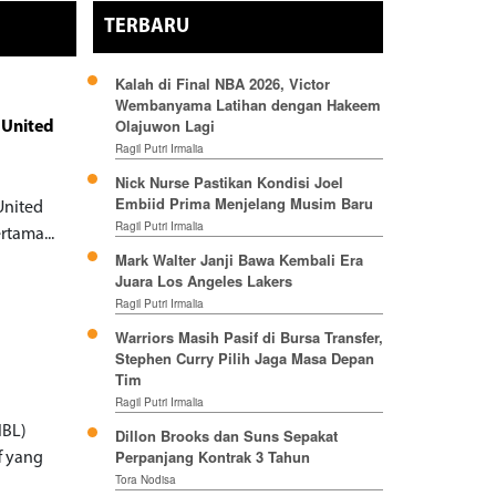
TERBARU
Kalah di Final NBA 2026, Victor
Wembanyama Latihan dengan Hakeem
Olajuwon Lagi
 United
Ragil Putri Irmalia
Nick Nurse Pastikan Kondisi Joel
Embiid Prima Menjelang Musim Baru
United
Ragil Putri Irmalia
rtama...
Mark Walter Janji Bawa Kembali Era
Juara Los Angeles Lakers
Ragil Putri Irmalia
Warriors Masih Pasif di Bursa Transfer,
Stephen Curry Pilih Jaga Masa Depan
Tim
Ragil Putri Irmalia
IBL)
Dillon Brooks dan Suns Sepakat
Perpanjang Kontrak 3 Tahun
f yang
Tora Nodisa