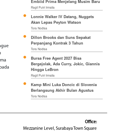
Embiid Prima Menjelang Musim Baru
Ragil Putri Irmalia
Lonnie Walker IV Datang, Nuggets
Akan Lepas Peyton Watson
Tora Nodisa
Dillon Brooks dan Suns Sepakat
Perpanjang Kontrak 3 Tahun
eague
Tora Nodisa
m
Bursa Free Agent 2027 Bisa
tama
Bergejolak, Ada Curry, Jokic, Giannis
 pada
Hingga LeBron
Ragil Putri Irmalia
Kamp Mini Luka Doncic di Slovenia
Berlangsung Akhir Bulan Agustus
Tora Nodisa
Office:
Mezzanine Level, Surabaya Town Square