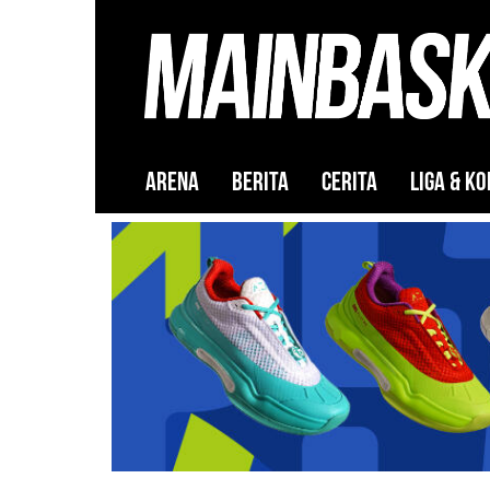
ARENA
BERITA
CERITA
LIGA & KO