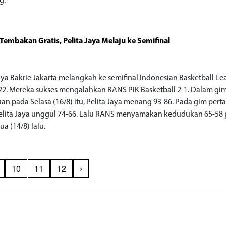
g.
Tembakan Gratis, Pelita Jaya Melaju ke Semifinal
o
Jaya Bakrie Jakarta melangkah ke semifinal Indonesian Basketball L
022. Mereka sukses mengalahkan RANS PIK Basketball 2-1. Dalam gi
an pada Selasa (16/8) itu, Pelita Jaya menang 93-86. Pada gim per
Pelita Jaya unggul 74-66. Lalu RANS menyamakan kedudukan 65-58
a (14/8) lalu.
10
11
12
›