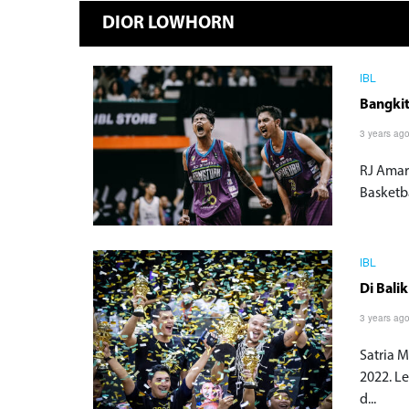
DIOR LOWHORN
IBL
Bangkit
3 years ag
RJ Amar
Basketba
IBL
Di Bal
3 years ag
Satria 
2022. L
d...