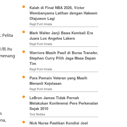
Kalah di Final NBA 2026, Victor
Wembanyama Latihan dengan Hakeem
Olajuwon Lagi
Ragil Putri Irmalia
Mark Walter Janji Bawa Kembali Era
. Pelita
Juara Los Angeles Lakers
Ragil Putri Irmalia
/8) itu
Warriors Masih Pasif di Bursa Transfer,
h menang
Stephen Curry Pilih Jaga Masa Depan
Tim
Ragil Putri Irmalia
Para Pemain Veteran yang Masih
Menanti Kejelasan
Ragil Putri Irmalia
LeBron James Tidak Pernah
Melakukan Konferensi Pers Perkenalan
Sejak 2010
s
Tora Nodisa
ena,
Nick Nurse Pastikan Kondisi Joel