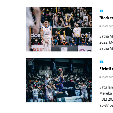
IBL
"Back t
3 years ag
Satria 
2022. M
Satria M
IBL
Efektif
3 years ag
Satu la
Mereka 
(IBL) 2
95-87 p