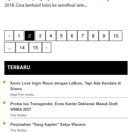
2018. Cina berhasil lolos ke semifinal sete...
‹
1
2
3
4
5
6
7
8
9
10
...
14
15
›
TERBARU
Kevin Love Ingin Reuni dengan LeBron, Tapi Ada Kendala di
Sixers
Ragil Putri Irmalia
Protes Isu Transgender, Enes Kanter Deklarasi Masuk Draft
WNBA 2027
Tora Nodisa
Perpisahan "Sang Kapten" Satya Wacana
Tora Nodisa