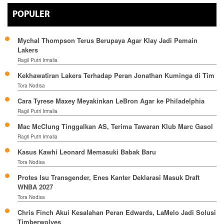
POPULER
Mychal Thompson Terus Berupaya Agar Klay Jadi Pemain
Lakers
Ragil Putri Irmalia
Kekhawatiran Lakers Terhadap Peran Jonathan Kuminga di Tim
Tora Nodisa
Cara Tyrese Maxey Meyakinkan LeBron Agar ke Philadelphia
Ragil Putri Irmalia
Mac McClung Tinggalkan AS, Terima Tawaran Klub Marc Gasol
Ragil Putri Irmalia
Kasus Kawhi Leonard Memasuki Babak Baru
Tora Nodisa
Protes Isu Transgender, Enes Kanter Deklarasi Masuk Draft
WNBA 2027
Tora Nodisa
Chris Finch Akui Kesalahan Peran Edwards, LaMelo Jadi Solusi
Timberwolves