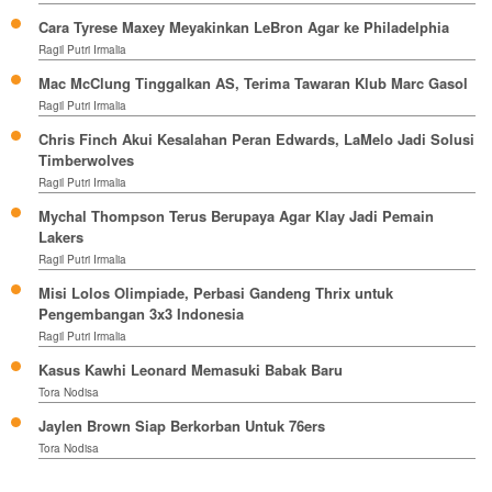
Cara Tyrese Maxey Meyakinkan LeBron Agar ke Philadelphia
Ragil Putri Irmalia
Mac McClung Tinggalkan AS, Terima Tawaran Klub Marc Gasol
Ragil Putri Irmalia
Chris Finch Akui Kesalahan Peran Edwards, LaMelo Jadi Solusi
Timberwolves
Ragil Putri Irmalia
Mychal Thompson Terus Berupaya Agar Klay Jadi Pemain
Lakers
Ragil Putri Irmalia
Misi Lolos Olimpiade, Perbasi Gandeng Thrix untuk
Pengembangan 3x3 Indonesia
Ragil Putri Irmalia
Kasus Kawhi Leonard Memasuki Babak Baru
Tora Nodisa
Jaylen Brown Siap Berkorban Untuk 76ers
Tora Nodisa