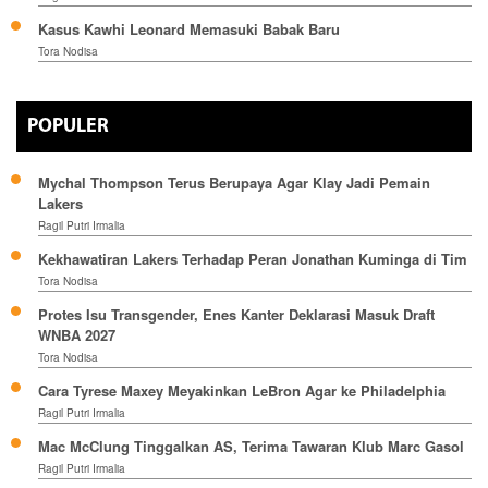
Kasus Kawhi Leonard Memasuki Babak Baru
Tora Nodisa
POPULER
Mychal Thompson Terus Berupaya Agar Klay Jadi Pemain
Lakers
Ragil Putri Irmalia
Kekhawatiran Lakers Terhadap Peran Jonathan Kuminga di Tim
Tora Nodisa
Protes Isu Transgender, Enes Kanter Deklarasi Masuk Draft
WNBA 2027
Tora Nodisa
Cara Tyrese Maxey Meyakinkan LeBron Agar ke Philadelphia
Ragil Putri Irmalia
Mac McClung Tinggalkan AS, Terima Tawaran Klub Marc Gasol
Ragil Putri Irmalia