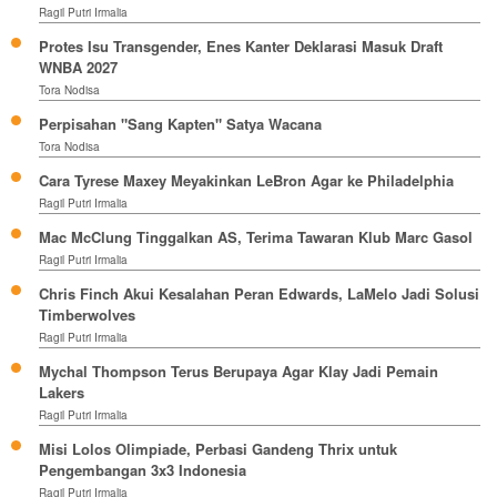
Ragil Putri Irmalia
Protes Isu Transgender, Enes Kanter Deklarasi Masuk Draft
WNBA 2027
Tora Nodisa
Perpisahan "Sang Kapten" Satya Wacana
Tora Nodisa
Cara Tyrese Maxey Meyakinkan LeBron Agar ke Philadelphia
Ragil Putri Irmalia
Mac McClung Tinggalkan AS, Terima Tawaran Klub Marc Gasol
Ragil Putri Irmalia
Chris Finch Akui Kesalahan Peran Edwards, LaMelo Jadi Solusi
Timberwolves
Ragil Putri Irmalia
Mychal Thompson Terus Berupaya Agar Klay Jadi Pemain
Lakers
Ragil Putri Irmalia
Misi Lolos Olimpiade, Perbasi Gandeng Thrix untuk
Pengembangan 3x3 Indonesia
Ragil Putri Irmalia