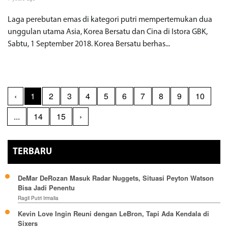
Laga perebutan emas di kategori putri mempertemukan dua
unggulan utama Asia, Korea Bersatu dan Cina di Istora GBK,
Sabtu, 1 September 2018. Korea Bersatu berhas...
‹
1
2
3
4
5
6
7
8
9
10
...
14
15
›
TERBARU
DeMar DeRozan Masuk Radar Nuggets, Situasi Peyton Watson
Bisa Jadi Penentu
Ragil Putri Irmalia
Kevin Love Ingin Reuni dengan LeBron, Tapi Ada Kendala di
Sixers