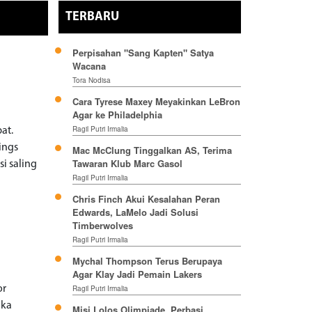
TERBARU
Perpisahan "Sang Kapten" Satya
Wacana
Tora Nodisa
Cara Tyrese Maxey Meyakinkan LeBron
Agar ke Philadelphia
Ragil Putri Irmalia
at.
ings
Mac McClung Tinggalkan AS, Terima
Tawaran Klub Marc Gasol
i saling
Ragil Putri Irmalia
Chris Finch Akui Kesalahan Peran
Edwards, LaMelo Jadi Solusi
Timberwolves
Ragil Putri Irmalia
Mychal Thompson Terus Berupaya
Agar Klay Jadi Pemain Lakers
or
Ragil Putri Irmalia
ika
Misi Lolos Olimpiade, Perbasi