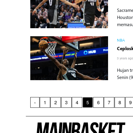
Sacrame
Houston
memasuk
NBA
Ceplosk
3 years ag
Hujan t
Senin (9
‹
1
2
3
4
5
6
7
8
9