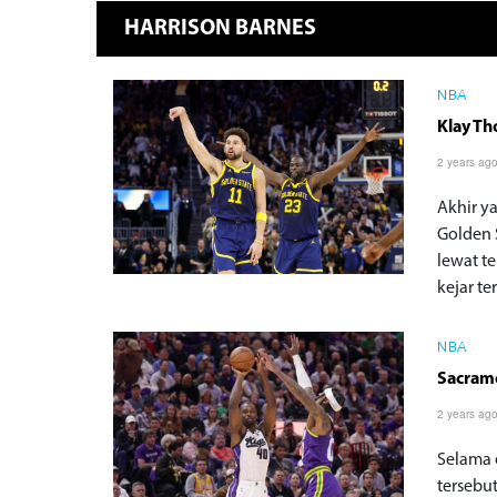
HARRISON BARNES
NBA
Klay Th
2 years ag
Akhir y
Golden 
lewat t
kejar ter
NBA
Sacrame
2 years ag
Selama 
tersebu