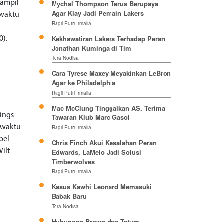
tampil
Mychal Thompson Terus Berupaya
Agar Klay Jadi Pemain Lakers
 waktu
Ragil Putri Irmalia
Kekhawatiran Lakers Terhadap Peran
0).
Jonathan Kuminga di Tim
Tora Nodisa
Cara Tyrese Maxey Meyakinkan LeBron
Agar ke Philadelphia
Ragil Putri Irmalia
Mac McClung Tinggalkan AS, Terima
ings
Tawaran Klub Marc Gasol
, waktu
Ragil Putri Irmalia
bel
Chris Finch Akui Kesalahan Peran
ilt
Edwards, LaMelo Jadi Solusi
Timberwolves
Ragil Putri Irmalia
Kasus Kawhi Leonard Memasuki
Babak Baru
Tora Nodisa
Hubungan Brown dan Tatum