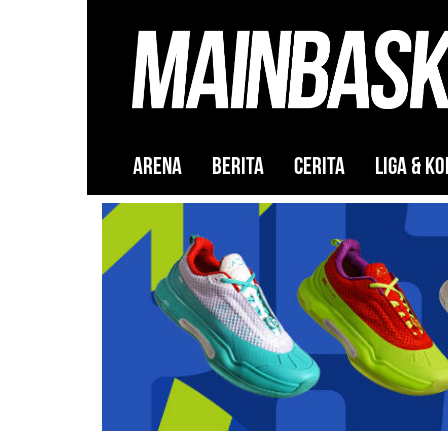
ARENA
BERITA
CERITA
LIGA & KO