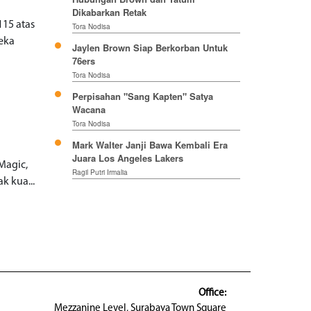
Dikabarkan Retak
15 atas
Tora Nodisa
reka
Jaylen Brown Siap Berkorban Untuk
76ers
Tora Nodisa
Perpisahan "Sang Kapten" Satya
Wacana
Tora Nodisa
Mark Walter Janji Bawa Kembali Era
Juara Los Angeles Lakers
Magic,
Ragil Putri Irmalia
k kua...
Office:
Mezzanine Level, Surabaya Town Square