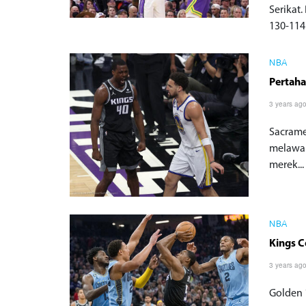
Serikat
130-114
NBA
Pertaha
3 years ag
Sacrame
melawan
merek...
NBA
Kings C
3 years ag
Golden 1