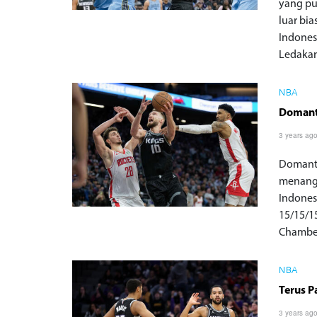
yang pu
luar bi
Indones
Ledakan
NBA
Domanta
3 years ag
Domanta
menang 
Indones
15/15/1
Chambe
NBA
Terus P
3 years ag