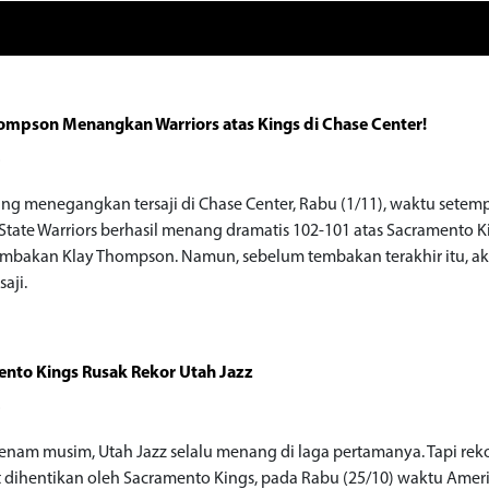
ompson Menangkan Warriors atas Kings di Chase Center!
o
ang menegangkan tersaji di Chase Center, Rabu (1/11), waktu setemp
State Warriors berhasil menang dramatis 102-101 atas Sacramento K
embakan Klay Thompson. Namun, sebelum tembakan terakhir itu, aks
saji.
nto Kings Rusak Rekor Utah Jazz
o
enam musim, Utah Jazz selalu menang di laga pertamanya. Tapi rek
t dihentikan oleh Sacramento Kings, pada Rabu (25/10) waktu Amer