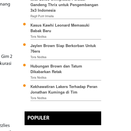
Gandeng Thrix untuk Pengembangan
menang
3x3 Indonesia
Ragil Putri Irmalia
Kasus Kawhi Leonard Memasuki
Babak Baru
Tora Nodisa
Jaylen Brown Siap Berkorban Untuk
76ers
i Gim 2
Tora Nodisa
kurasi
Hubungan Brown dan Tatum
Dikabarkan Retak
Tora Nodisa
Kekhawatiran Lakers Terhadap Peran
Jonathan Kuminga di Tim
Tora Nodisa
POPULER
zzlies