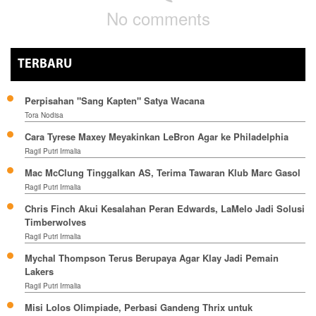
No comments
TERBARU
Perpisahan "Sang Kapten" Satya Wacana
Tora Nodisa
Cara Tyrese Maxey Meyakinkan LeBron Agar ke Philadelphia
Ragil Putri Irmalia
Mac McClung Tinggalkan AS, Terima Tawaran Klub Marc Gasol
Ragil Putri Irmalia
Chris Finch Akui Kesalahan Peran Edwards, LaMelo Jadi Solusi
Timberwolves
Ragil Putri Irmalia
Mychal Thompson Terus Berupaya Agar Klay Jadi Pemain
Lakers
Ragil Putri Irmalia
Misi Lolos Olimpiade, Perbasi Gandeng Thrix untuk