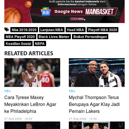
Nba 2019-2020
Lanjutan NBA
Hasil NBA
Playoff NBA 2020
NBA Playoff 2020
Black Lives Matter
Boikot Pertandingan
Keadilan Sosial
NBPA
RELATED
ARTICLES
NBA
NBA
Cara Tyrese Maxey
Mychal Thompson Terus
Meyakinkan LeBron Agar
Berupaya Agar Klay Jadi
ke Philadelphia
Pemain Lakers
07 Aug 2026 - 18:30
07 Aug 2026 - 15:30