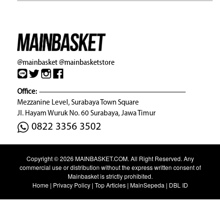
@mainbasket
@mainbasketstore
Office:
Mezzanine Level, Surabaya Town Square
Jl. Hayam Wuruk No. 60 Surabaya, Jawa Timur
0822 3356 3502
Copyright © 2026
MAINBASKET.COM
. All Right Reserved. Any
commercial use or distribution without the express written consent of
Mainbasket is strictly prohibited.
Home
|
Privacy Policy
|
Top Articles
|
MainSepeda
|
DBL ID