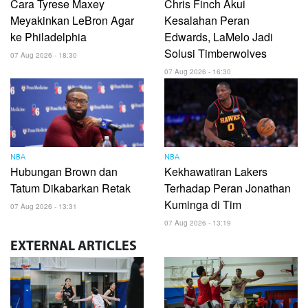
Cara Tyrese Maxey
Chris Finch Akui
Meyakinkan LeBron Agar
Kesalahan Peran
ke Philadelphia
Edwards, LaMelo Jadi
Solusi Timberwolves
07 Aug 2026 - 18:30
07 Aug 2026 - 16:30
NBA
NBA
Hubungan Brown dan
Kekhawatiran Lakers
Tatum Dikabarkan Retak
Terhadap Peran Jonathan
Kuminga di Tim
07 Aug 2026 - 13:31
07 Aug 2026 - 13:19
EXTERNAL
ARTICLES