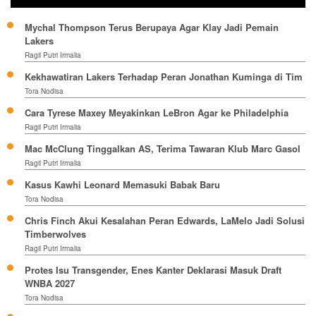
Mychal Thompson Terus Berupaya Agar Klay Jadi Pemain
Lakers
Ragil Putri Irmalia
Kekhawatiran Lakers Terhadap Peran Jonathan Kuminga di Tim
Tora Nodisa
Cara Tyrese Maxey Meyakinkan LeBron Agar ke Philadelphia
Ragil Putri Irmalia
Mac McClung Tinggalkan AS, Terima Tawaran Klub Marc Gasol
Ragil Putri Irmalia
Kasus Kawhi Leonard Memasuki Babak Baru
Tora Nodisa
Chris Finch Akui Kesalahan Peran Edwards, LaMelo Jadi Solusi
Timberwolves
Ragil Putri Irmalia
Protes Isu Transgender, Enes Kanter Deklarasi Masuk Draft
WNBA 2027
Tora Nodisa