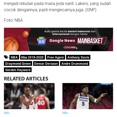
menjadi rebutan pada masa jeda nanti. Lakers, yang sudah
cocok dengannya, pasti mengincarnya juga. (GNP)
Foto: NBA
NBA
Nba 2019-2020
Free Agent
Anthony Davis
Draymond Green
Demar Derozan
Andre Drummond
Gordon Hayward
RELATED
ARTICLES
NBA
NBA