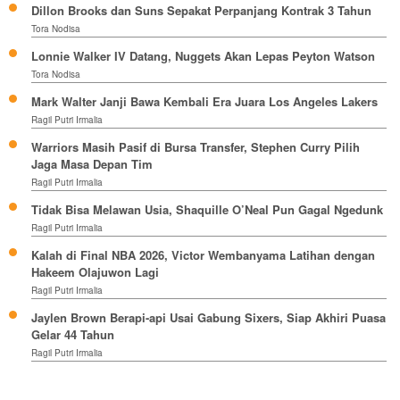
Dillon Brooks dan Suns Sepakat Perpanjang Kontrak 3 Tahun
Tora Nodisa
Lonnie Walker IV Datang, Nuggets Akan Lepas Peyton Watson
Tora Nodisa
Mark Walter Janji Bawa Kembali Era Juara Los Angeles Lakers
Ragil Putri Irmalia
Warriors Masih Pasif di Bursa Transfer, Stephen Curry Pilih
Jaga Masa Depan Tim
Ragil Putri Irmalia
Tidak Bisa Melawan Usia, Shaquille O’Neal Pun Gagal Ngedunk
Ragil Putri Irmalia
Kalah di Final NBA 2026, Victor Wembanyama Latihan dengan
Hakeem Olajuwon Lagi
Ragil Putri Irmalia
Jaylen Brown Berapi-api Usai Gabung Sixers, Siap Akhiri Puasa
Gelar 44 Tahun
Ragil Putri Irmalia