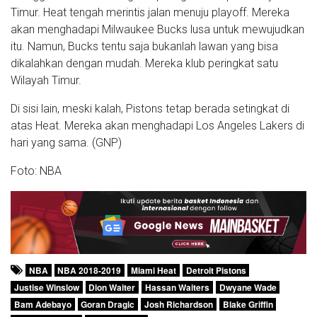
Timur. Heat tengah merintis jalan menuju playoff. Mereka
akan menghadapi Milwaukee Bucks lusa untuk mewujudkan
itu. Namun, Bucks tentu saja bukanlah lawan yang bisa
dikalahkan dengan mudah. Mereka klub peringkat satu
Wilayah Timur.
Di sisi lain, meski kalah, Pistons tetap berada setingkat di
atas Heat. Mereka akan menghadapi Los Angeles Lakers di
hari yang sama. (GNP)
Foto: NBA
NBA
NBA 2018-2019
Miami Heat
Detroit Pistons
Justise Winslow
Dion Waiter
Hassan Waiters
Dwyane Wade
Bam Adebayo
Goran Dragic
Josh Richardson
Blake Griffin