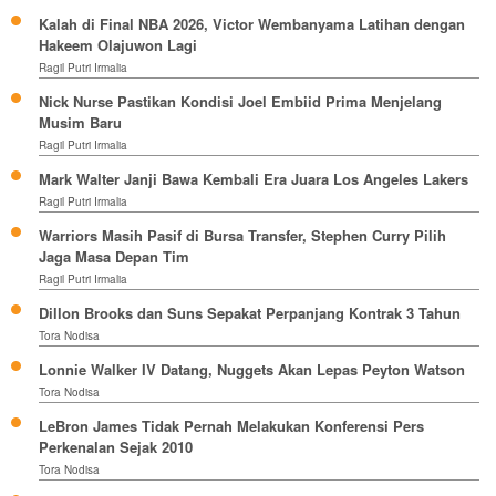
Kalah di Final NBA 2026, Victor Wembanyama Latihan dengan
Hakeem Olajuwon Lagi
Ragil Putri Irmalia
Nick Nurse Pastikan Kondisi Joel Embiid Prima Menjelang
Musim Baru
Ragil Putri Irmalia
Mark Walter Janji Bawa Kembali Era Juara Los Angeles Lakers
Ragil Putri Irmalia
Warriors Masih Pasif di Bursa Transfer, Stephen Curry Pilih
Jaga Masa Depan Tim
Ragil Putri Irmalia
Dillon Brooks dan Suns Sepakat Perpanjang Kontrak 3 Tahun
Tora Nodisa
Lonnie Walker IV Datang, Nuggets Akan Lepas Peyton Watson
Tora Nodisa
LeBron James Tidak Pernah Melakukan Konferensi Pers
Perkenalan Sejak 2010
Tora Nodisa