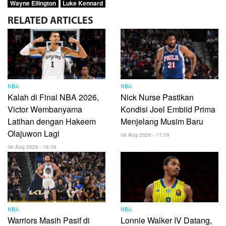
Wayne Ellington
Luke Kennard
RELATED
ARTICLES
NBA
NBA
Kalah di Final NBA 2026,
Nick Nurse Pastikan
Victor Wembanyama
Kondisi Joel Embiid Prima
Latihan dengan Hakeem
Menjelang Musim Baru
Olajuwon Lagi
06 Aug 2026 - 17:19
06 Aug 2026 - 18:09
NBA
NBA
Warriors Masih Pasif di
Lonnie Walker IV Datang,