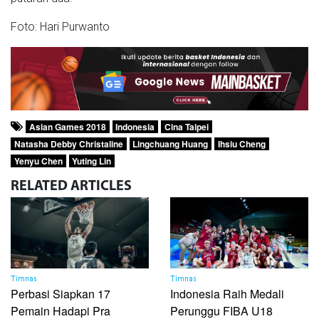
Foto: Hari Purwanto
Asian Games 2018
Indonesia
Cina Taipei
Natasha Debby Christaline
Lingchuang Huang
Ihsiu Cheng
Yenyu Chen
Yuting Lin
RELATED
ARTICLES
Timnas
Timnas
Perbasi Siapkan 17
Indonesia Raih Medali
Pemain Hadapi Pra
Perunggu FIBA U18