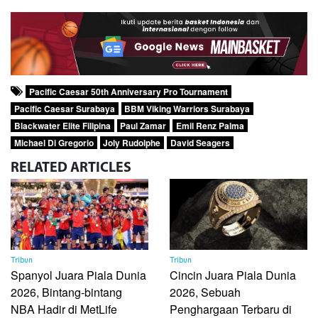
Pacific Caesar 50th Anniversary Pro Tournament
Pacific Caesar Surabaya
BBM Viking Warriors Surabaya
Blackwater Elite Filipina
Paul Zamar
Emil Renz Palma
Michael Di Gregorio
Joly Rudolphe
David Seagers
RELATED
ARTICLES
Tribun
Tribun
Spanyol Juara Piala Dunia
Cincin Juara Piala Dunia
2026, Bintang-bintang
2026, Sebuah
NBA Hadir di MetLife
Penghargaan Terbaru di