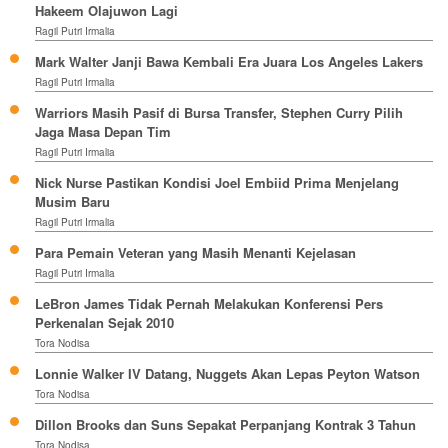
Hakeem Olajuwon Lagi
Ragil Putri Irmalia
Mark Walter Janji Bawa Kembali Era Juara Los Angeles Lakers
Ragil Putri Irmalia
Warriors Masih Pasif di Bursa Transfer, Stephen Curry Pilih
Jaga Masa Depan Tim
Ragil Putri Irmalia
Nick Nurse Pastikan Kondisi Joel Embiid Prima Menjelang
Musim Baru
Ragil Putri Irmalia
Para Pemain Veteran yang Masih Menanti Kejelasan
Ragil Putri Irmalia
LeBron James Tidak Pernah Melakukan Konferensi Pers
Perkenalan Sejak 2010
Tora Nodisa
Lonnie Walker IV Datang, Nuggets Akan Lepas Peyton Watson
Tora Nodisa
Dillon Brooks dan Suns Sepakat Perpanjang Kontrak 3 Tahun
Tora Nodisa