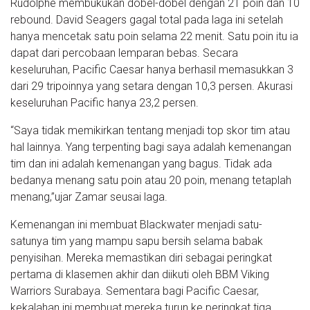
Rudolphe membukukan dobel-dobel dengan 21 poin dan 10
rebound. David Seagers gagal total pada laga ini setelah
hanya mencetak satu poin selama 22 menit. Satu poin itu ia
dapat dari percobaan lemparan bebas. Secara
keseluruhan, Pacific Caesar hanya berhasil memasukkan 3
dari 29 tripoinnya yang setara dengan 10,3 persen. Akurasi
keseluruhan Pacific hanya 23,2 persen.
“Saya tidak memikirkan tentang menjadi top skor tim atau
hal lainnya. Yang terpenting bagi saya adalah kemenangan
tim dan ini adalah kemenangan yang bagus. Tidak ada
bedanya menang satu poin atau 20 poin, menang tetaplah
menang,”ujar Zamar seusai laga.
Kemenangan ini membuat Blackwater menjadi satu-
satunya tim yang mampu sapu bersih selama babak
penyisihan. Mereka memastikan diri sebagai peringkat
pertama di klasemen akhir dan diikuti oleh BBM Viking
Warriors Surabaya. Sementara bagi Pacific Caesar,
kekalahan ini membuat mereka turun ke peringkat tiga.