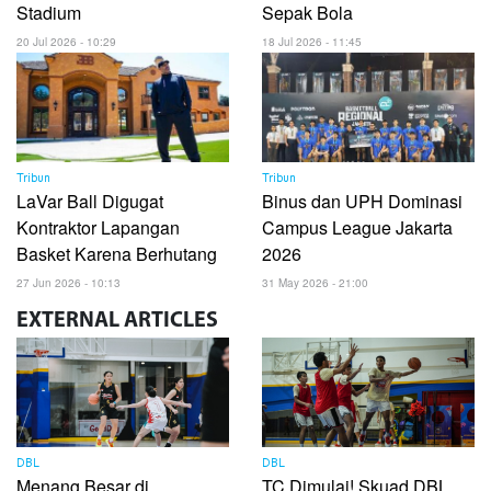
Stadium
Sepak Bola
20 Jul 2026 - 10:29
18 Jul 2026 - 11:45
Tribun
Tribun
LaVar Ball Digugat
Binus dan UPH Dominasi
Kontraktor Lapangan
Campus League Jakarta
Basket Karena Berhutang
2026
27 Jun 2026 - 10:13
31 May 2026 - 21:00
EXTERNAL
ARTICLES
DBL
DBL
Menang Besar di
TC Dimulai! Skuad DBL