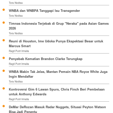
Tora Nodisa
WNBA dan WNBPA Tanggapi Isu Transgender
Tora Nodisa
Timnas Indonesia Terjebak di Grup "Neraka" pada Asian Games
2026
Tora Nodisa
Reuni di Houston, Ime Udoka Punya Ekspektasi Besar untuk
Marcus Smart
Ragil Putri Irmalia
Penyebab Kematian Brandon Clarke Terungkap
Ragil Putri Irmalia
WNBA Makin Tak Jelas, Mantan Pemain NBA Royce White Juga
Ingin Mendaftar
Tora Nodisa
Kontroversi Gim 6 Lawan Spurs, Chris Finch Beri Pembelaan
untuk Anthony Edwards
Ragil Putri Irmalia
DeMar DeRozan Masuk Radar Nuggets, Situasi Peyton Watson
Bisa Jadi Penentu