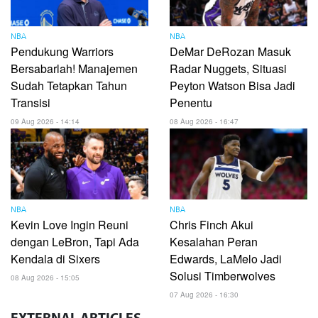
NBA
NBA
Pendukung Warriors
DeMar DeRozan Masuk
Bersabarlah! Manajemen
Radar Nuggets, Situasi
Sudah Tetapkan Tahun
Peyton Watson Bisa Jadi
Transisi
Penentu
09 Aug 2026 - 14:14
08 Aug 2026 - 16:47
NBA
NBA
Kevin Love Ingin Reuni
Chris Finch Akui
dengan LeBron, Tapi Ada
Kesalahan Peran
Kendala di Sixers
Edwards, LaMelo Jadi
Solusi Timberwolves
08 Aug 2026 - 15:05
07 Aug 2026 - 16:30