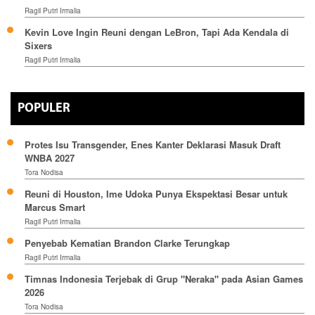
Ragil Putri Irmalia
Kevin Love Ingin Reuni dengan LeBron, Tapi Ada Kendala di
Sixers
Ragil Putri Irmalia
POPULER
Protes Isu Transgender, Enes Kanter Deklarasi Masuk Draft
WNBA 2027
Tora Nodisa
Reuni di Houston, Ime Udoka Punya Ekspektasi Besar untuk
Marcus Smart
Ragil Putri Irmalia
Penyebab Kematian Brandon Clarke Terungkap
Ragil Putri Irmalia
Timnas Indonesia Terjebak di Grup "Neraka" pada Asian Games
2026
Tora Nodisa