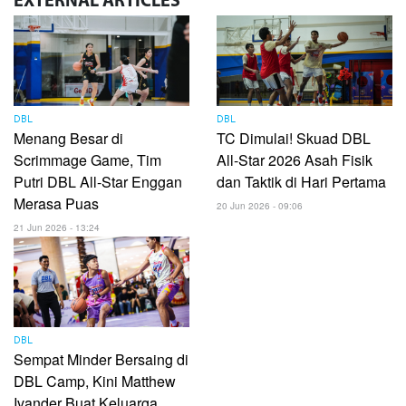
EXTERNAL
ARTICLES
DBL
DBL
Menang Besar di
TC Dimulai! Skuad DBL
Scrimmage Game, Tim
All-Star 2026 Asah Fisik
Putri DBL All-Star Enggan
dan Taktik di Hari Pertama
Merasa Puas
20 Jun 2026 - 09:06
21 Jun 2026 - 13:24
DBL
Sempat Minder Bersaing di
DBL Camp, Kini Matthew
Ivander Buat Keluarga