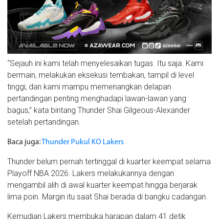
“Sejauh ini kami telah menyelesaikan tugas. Itu saja. Kami
bermain, melakukan eksekusi tembakan, tampil di level
tinggi, dan kami mampu memenangkan delapan
pertandingan penting menghadapi lawan-lawan yang
bagus,” kata bintang Thunder Shai Gilgeous-Alexander
setelah pertandingan.
Baca juga:
Thunder Pukul KO Lakers
Thunder belum pernah tertinggal di kuarter keempat selama
Playoff NBA 2026. Lakers melakukannya dengan
mengambil alih di awal kuarter keempat hingga berjarak
lima poin. Margin itu saat Shai berada di bangku cadangan.
Kemudian Lakers membuka harapan dalam 41 detik