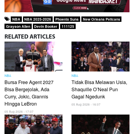
NBA
NBA 2025-2026
Phoenix Suns
New Orleans Pelicans
Grayson Allen
Devin Booker
111125
RELATED
ARTICLES
NBA
NBA
Bursa Free Agent 2027
Tidak Bisa Melawan Usia,
Bisa Bergejolak, Ada
Shaquille O’Neal Pun
Curry, Jokic, Giannis
Gagal Ngedunk
Hingga LeBron
05 Aug 2026 - 16:07
05 Aug 2026 - 17:07