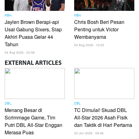
NBA
NBA
Jaylen Brown Berapi-api
Chris Bosh Beri Pesan
Usai Gabung Sixers, Siap
Penting untuk Victor
Akhiri Puasa Gelar 44
Wembanyama
Tahun
04 Aug 2026 - 15:00
04 Aug 2026 - 20:58
EXTERNAL
ARTICLES
DBL
DBL
Menang Besar di
TC Dimulai! Skuad DBL
Scrimmage Game, Tim
All-Star 2026 Asah Fisik
Putri DBL All-Star Enggan
dan Taktik di Hari Pertama
Merasa Puas
20 Jun 2026 - 09:06