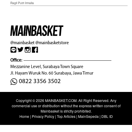
Ragil Putri Irmalia
@mainbasket
@mainbasketstore
Office:
Mezzanine Level, Surabaya Town Square
Jl. Hayam Wuruk No. 60 Surabaya, Jawa Timur
0822 3356 3502
Copyright © 2026
MAINBASKET.COM
. All Right Reserved. Any
commercial use or distribution without the express written consent of
Mainbasket is strictly prohibited.
Home
|
Privacy Policy
|
Top Articles
|
MainSepeda
|
DBL ID