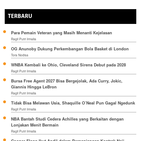
TERBARU
Para Pemain Veteran yang Masih Menanti Kejelasan
Ragil Putri Irmalia
OG Anunoby Dukung Perkembangan Bola Basket di London
Tora Nodisa
WNBA Kembali ke Ohio, Cleveland Sirens Debut pada 2028
Ragil Putri Irmalia
Bursa Free Agent 2027 Bisa Bergejolak, Ada Curry, Jokic,
Giannis Hingga LeBron
Ragil Putri Irmalia
Tidak Bisa Melawan Usia, Shaquille O’Neal Pun Gagal Ngedunk
Ragil Putri Irmalia
NBA Bantah Studi Cedera Achilles yang Berkaitan dengan
Lonjakan Menit Bermain
Ragil Putri Irmalia
Cooper Flagg Ikut Andil dalam Perpanjangan Kontrak Naji