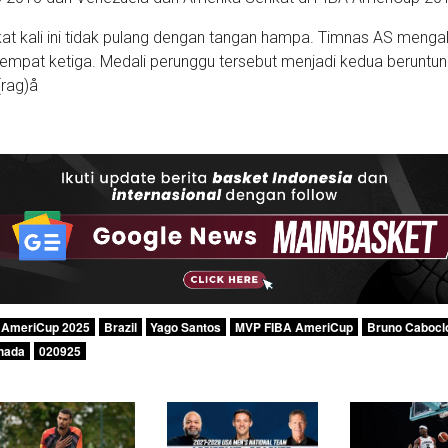
kat kali ini tidak pulang dengan tangan hampa. Timnas AS menga
empat ketiga. Medali perunggu tersebut menjadi kedua beruntun
(rag)å
 AmeriCup 2025
Brazil
Yago Santos
MVP FIBA AmeriCup
Bruno Cabocl
nada
020925