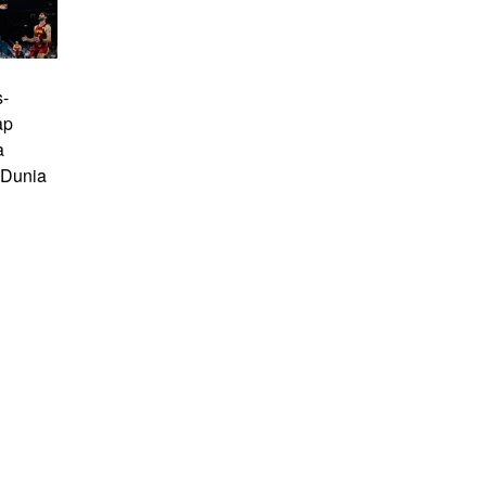
s-
ap
a
 Dunia