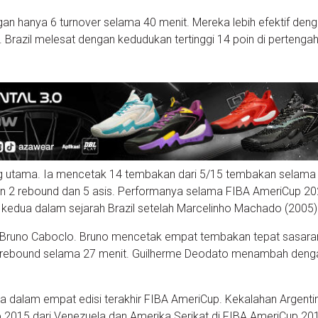
ngan hanya 6 turnover selama 40 menit. Mereka lebih efektif den
 Brazil melesat dengan kedudukan tertinggi 14 poin di pertenga
g utama. Ia mencetak 14 tembakan dari 5/15 tembakan selama
n 2 rebound dan 5 asis. Performanya selama FIBA AmeriCup 2
dua dalam sejarah Brazil setelah Marcelinho Machado (2005)
leh Bruno Caboclo. Bruno mencetak empat tembakan tepat sasara
7 rebound selama 27 menit. Guilherme Deodato menambah deng
ga dalam empat edisi terakhir FIBA AmeriCup. Kekalahan Argenti
Cup 2015 dari Venezuela dan Amerika Serikat di FIBA AmeriCup 20