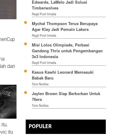
Edwards, LaMelo Jadi Solusi
Timberwolves
Ragil Putri Irmalia
Mychal Thompson Terus Berupaya
Agar Klay Jadi Pemain Lakers
Ragil Putri Irmalia
meriCup
Misi Lolos Olimpiade, Perbasi
Gandeng Thrix untuk Pengembangan
3x3 Indonesia
ama
Ragil Putri Irmalia
lah dari
Kasus Kawhi Leonard Memasuki
Babak Baru
Tora Nodisa
Jaylen Brown Siap Berkorban Untuk
76ers
Tora Nodisa
itu,
POPULER
ic itu