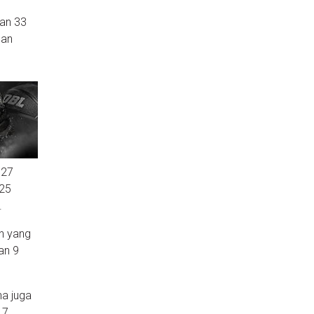
gan 33
han
 27
025
.
n yang
an 9
na juga
17.