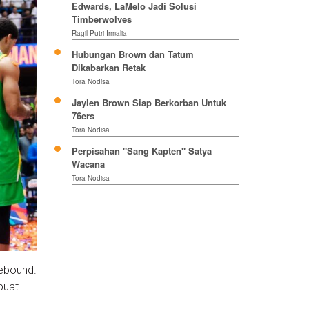
Edwards, LaMelo Jadi Solusi
Timberwolves
Ragil Putri Irmalia
Hubungan Brown dan Tatum
Dikabarkan Retak
Tora Nodisa
Jaylen Brown Siap Berkorban Untuk
76ers
Tora Nodisa
Perpisahan "Sang Kapten" Satya
Wacana
Tora Nodisa
rebound.
buat