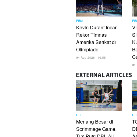
FIBA
FI
Kevin Durant Incar
V
Rekor Timnas
Si
Amerika Serikat di
Ku
Olimpiade
Ba
C
04 Aug 2026 - 16:55
01 
EXTERNAL
ARTICLES
DBL
DB
Menang Besar di
TC
Scrimmage Game,
DB
Tim Putri DBL All-
As