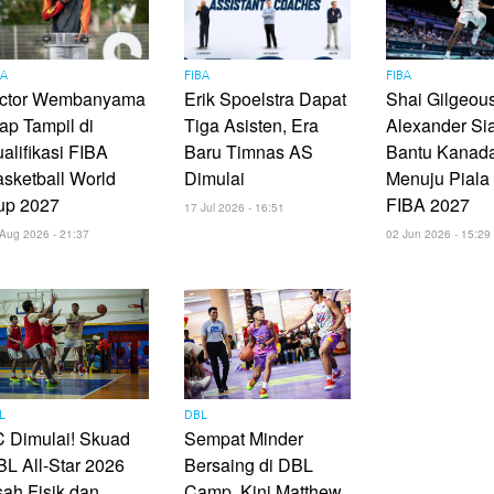
BA
FIBA
FIBA
ictor Wembanyama
Erik Spoelstra Dapat
Shai Gilgeou
ap Tampil di
Tiga Asisten, Era
Alexander Si
alifikasi FIBA
Baru Timnas AS
Bantu Kanad
sketball World
Dimulai
Menuju Piala
up 2027
FIBA 2027
17 Jul 2026 - 16:51
Aug 2026 - 21:37
02 Jun 2026 - 15:29
L
DBL
 Dimulai! Skuad
Sempat Minder
L All-Star 2026
Bersaing di DBL
ah Fisik dan
Camp, Kini Matthew