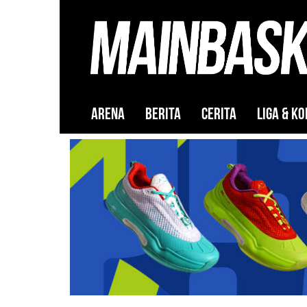
ARENA
BERITA
CERITA
LIGA & KO