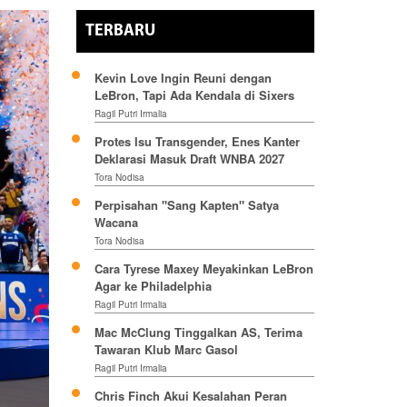
TERBARU
Kevin Love Ingin Reuni dengan
LeBron, Tapi Ada Kendala di Sixers
Ragil Putri Irmalia
Protes Isu Transgender, Enes Kanter
Deklarasi Masuk Draft WNBA 2027
Tora Nodisa
Perpisahan "Sang Kapten" Satya
Wacana
Tora Nodisa
Cara Tyrese Maxey Meyakinkan LeBron
Agar ke Philadelphia
Ragil Putri Irmalia
Mac McClung Tinggalkan AS, Terima
Tawaran Klub Marc Gasol
Ragil Putri Irmalia
Chris Finch Akui Kesalahan Peran