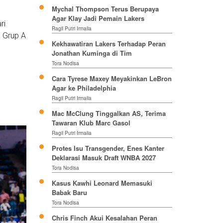
Mychal Thompson Terus Berupaya
Agar Klay Jadi Pemain Lakers
ri
Ragil Putri Irmalia
a Grup A
Kekhawatiran Lakers Terhadap Peran
Jonathan Kuminga di Tim
Tora Nodisa
Cara Tyrese Maxey Meyakinkan LeBron
Agar ke Philadelphia
Ragil Putri Irmalia
Mac McClung Tinggalkan AS, Terima
Tawaran Klub Marc Gasol
Ragil Putri Irmalia
Protes Isu Transgender, Enes Kanter
Deklarasi Masuk Draft WNBA 2027
Tora Nodisa
Kasus Kawhi Leonard Memasuki
Babak Baru
Tora Nodisa
Chris Finch Akui Kesalahan Peran