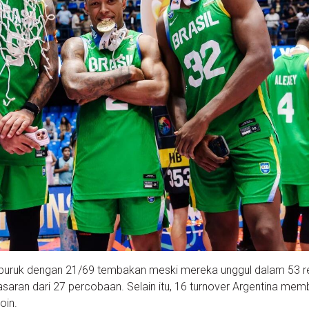
tina buruk dengan 21/69 tembakan meski mereka unggul dalam 53 
asaran dari 27 percobaan. Selain itu, 16 turnover Argentina mem
oin.