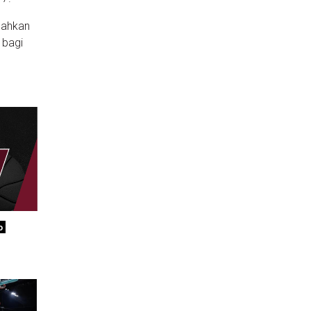
lahkan
 bagi
o