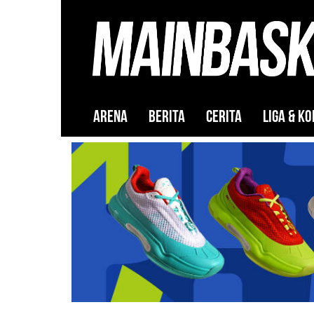
ARENA
BERITA
CERITA
LIGA & KO