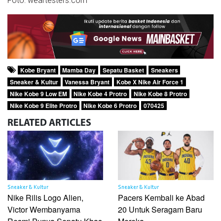
Foto: weartesters.com
Kobe Bryant
Mamba Day
Sepatu Basket
Sneakers
Sneaker & Kultur
Vanessa Bryant
Kobe X Nike Air Force 1
Nike Kobe 9 Low EM
Nike Kobe 4 Protro
Nike Kobe 8 Protro
Nike Kobe 9 Elite Protro
Nike Kobe 6 Protro
070425
RELATED
ARTICLES
Sneaker & Kultur
Sneaker & Kultur
Nike Rilis Logo Alien,
Pacers Kembali ke Abad
Victor Wembanyama
20 Untuk Seragam Baru