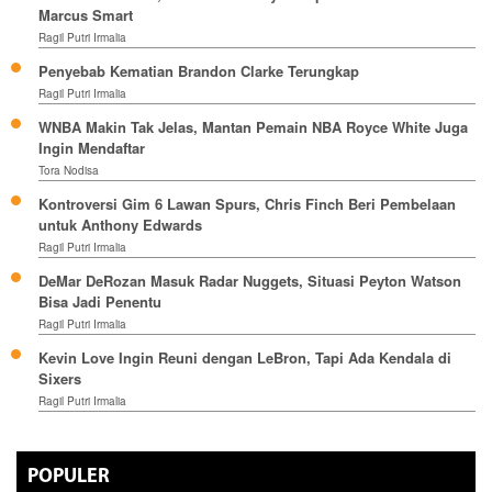
Marcus Smart
Ragil Putri Irmalia
Penyebab Kematian Brandon Clarke Terungkap
Ragil Putri Irmalia
WNBA Makin Tak Jelas, Mantan Pemain NBA Royce White Juga
Ingin Mendaftar
Tora Nodisa
Kontroversi Gim 6 Lawan Spurs, Chris Finch Beri Pembelaan
untuk Anthony Edwards
Ragil Putri Irmalia
DeMar DeRozan Masuk Radar Nuggets, Situasi Peyton Watson
Bisa Jadi Penentu
Ragil Putri Irmalia
Kevin Love Ingin Reuni dengan LeBron, Tapi Ada Kendala di
Sixers
Ragil Putri Irmalia
POPULER