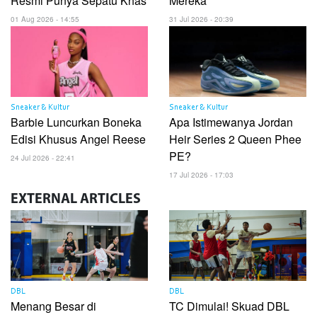
Resmi Punya Sepatu Khas
Mereka
01 Aug 2026 - 14:55
31 Jul 2026 - 20:39
Sneaker & Kultur
Sneaker & Kultur
Barbie Luncurkan Boneka
Apa Istimewanya Jordan
Edisi Khusus Angel Reese
Heir Series 2 Queen Phee
PE?
24 Jul 2026 - 22:41
17 Jul 2026 - 17:03
EXTERNAL
ARTICLES
DBL
DBL
Menang Besar di
TC Dimulai! Skuad DBL