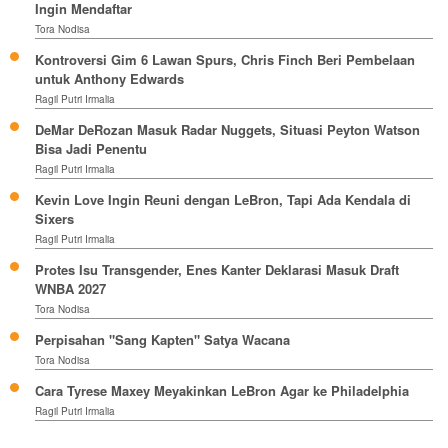
Ingin Mendaftar
Tora Nodisa
Kontroversi Gim 6 Lawan Spurs, Chris Finch Beri Pembelaan
untuk Anthony Edwards
Ragil Putri Irmalia
DeMar DeRozan Masuk Radar Nuggets, Situasi Peyton Watson
Bisa Jadi Penentu
Ragil Putri Irmalia
Kevin Love Ingin Reuni dengan LeBron, Tapi Ada Kendala di
Sixers
Ragil Putri Irmalia
Protes Isu Transgender, Enes Kanter Deklarasi Masuk Draft
WNBA 2027
Tora Nodisa
Perpisahan "Sang Kapten" Satya Wacana
Tora Nodisa
Cara Tyrese Maxey Meyakinkan LeBron Agar ke Philadelphia
Ragil Putri Irmalia