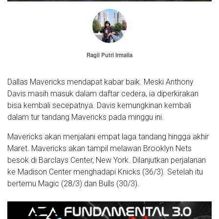
Ragil Putri Irmalia
Dallas Mavericks mendapat kabar baik. Meski Anthony
Davis masih masuk dalam daftar cedera, ia diperkirakan
bisa kembali secepatnya. Davis kemungkinan kembali
dalam tur tandang Mavericks pada minggu ini.
Mavericks akan menjalani empat laga tandang hingga akhir
Maret. Mavericks akan tampil melawan Brooklyn Nets
besok di Barclays Center, New York. Dilanjutkan perjalanan
ke Madison Center menghadapi Knicks (36/3). Setelah itu
bertemu Magic (28/3) dan Bulls (30/3).