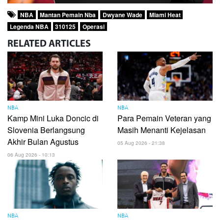
NBA
Mantan Pemain Nba
Dwyane Wade
Miami Heat
Legenda NBA
310125
Operasi
RELATED
ARTICLES
NBA
NBA
Kamp Mini Luka Doncic di
Para Pemain Veteran yang
Slovenia Berlangsung
Masih Menanti Kejelasan
Akhir Bulan Agustus
05 Aug 2026 - 21:38
06 Aug 2026 - 10:13
NBA
NBA