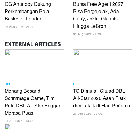
OG Anunoby Dukung
Bursa Free Agent 2027
Perkembangan Bola
Bisa Bergejolak, Ada
Basket di London
Curry, Jokic, Giannis
Hingga LeBron
05 Aug 2026 - 21:22
05 Aug 2026 - 17:07
EXTERNAL
ARTICLES
DBL
DBL
Menang Besar di
TC Dimulai! Skuad DBL
Scrimmage Game, Tim
All-Star 2026 Asah Fisik
Putri DBL All-Star Enggan
dan Taktik di Hari Pertama
Merasa Puas
20 Jun 2026 - 09:06
21 Jun 2026 - 13:24