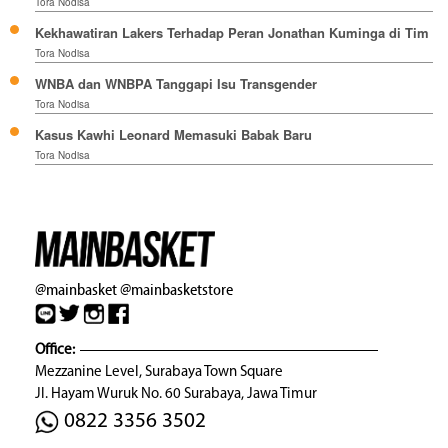
Tora Nodisa
Kekhawatiran Lakers Terhadap Peran Jonathan Kuminga di Tim
Tora Nodisa
WNBA dan WNBPA Tanggapi Isu Transgender
Tora Nodisa
Kasus Kawhi Leonard Memasuki Babak Baru
Tora Nodisa
@mainbasket
@mainbasketstore
Office:
Mezzanine Level, Surabaya Town Square
Jl. Hayam Wuruk No. 60 Surabaya, Jawa Timur
0822 3356 3502