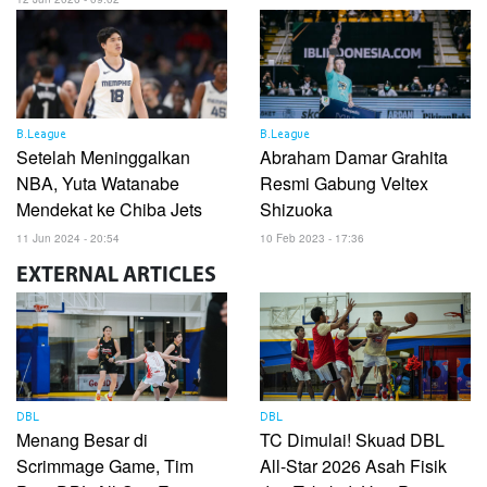
B.League
B.League
Setelah Meninggalkan
Abraham Damar Grahita
NBA, Yuta Watanabe
Resmi Gabung Veltex
Mendekat ke Chiba Jets
Shizuoka
11 Jun 2024 - 20:54
10 Feb 2023 - 17:36
EXTERNAL
ARTICLES
DBL
DBL
Menang Besar di
TC Dimulai! Skuad DBL
Scrimmage Game, Tim
All-Star 2026 Asah Fisik