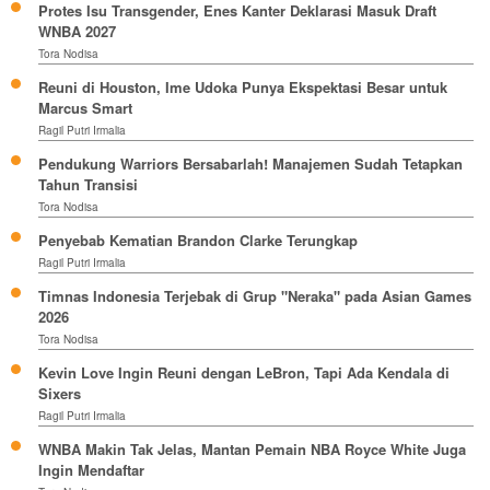
Protes Isu Transgender, Enes Kanter Deklarasi Masuk Draft
WNBA 2027
Tora Nodisa
Reuni di Houston, Ime Udoka Punya Ekspektasi Besar untuk
Marcus Smart
Ragil Putri Irmalia
Pendukung Warriors Bersabarlah! Manajemen Sudah Tetapkan
Tahun Transisi
Tora Nodisa
Penyebab Kematian Brandon Clarke Terungkap
Ragil Putri Irmalia
Timnas Indonesia Terjebak di Grup "Neraka" pada Asian Games
2026
Tora Nodisa
Kevin Love Ingin Reuni dengan LeBron, Tapi Ada Kendala di
Sixers
Ragil Putri Irmalia
WNBA Makin Tak Jelas, Mantan Pemain NBA Royce White Juga
Ingin Mendaftar