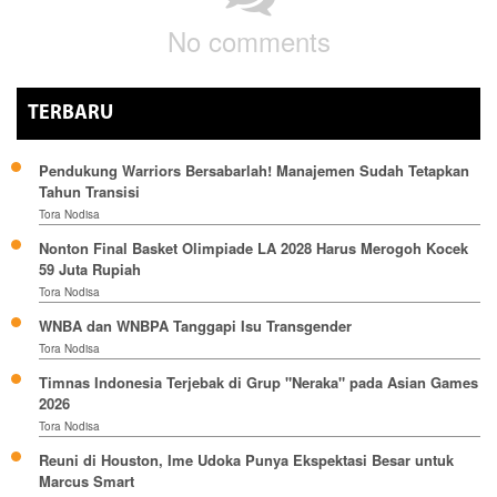
No comments
TERBARU
Pendukung Warriors Bersabarlah! Manajemen Sudah Tetapkan
Tahun Transisi
Tora Nodisa
Nonton Final Basket Olimpiade LA 2028 Harus Merogoh Kocek
59 Juta Rupiah
Tora Nodisa
WNBA dan WNBPA Tanggapi Isu Transgender
Tora Nodisa
Timnas Indonesia Terjebak di Grup "Neraka" pada Asian Games
2026
Tora Nodisa
Reuni di Houston, Ime Udoka Punya Ekspektasi Besar untuk
Marcus Smart