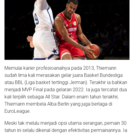
Memulai karier profesioanalnya pada 2013, Thiemann
sudah lima kali merasakan gelar juara Basket Bundesliga
atau BBL (Liga basket tertinggi Jerman). Terakhir ia bahkan
menjadi MVP Final pada gelaran 2022. Ia juga tercatat dua
kali terpilih sebagai All Star. Dalam enam tahun terakhir,
Thiemann membela Alba Berlin yang juga berlaga di
EuroLeague.
Meski tak melulu menjadi opsi utama serangan, pemain 30
tahun ini selalu dikenal dengan efektivitas permainannya. Ia