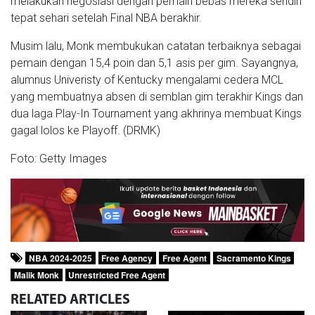
melakukan negosiasi dengan pemain bebas mereka sendiri
tepat sehari setelah Final NBA berakhir.
Musim lalu, Monk membukukan catatan terbaiknya sebagai
pemain dengan 15,4 poin dan 5,1 asis per gim. Sayangnya,
alumnus Univeristy of Kentucky mengalami cedera MCL
yang membuatnya absen di semblan gim terakhir Kings dan
dua laga Play-In Tournament yang akhrinya membuat Kings
gagal lolos ke Playoff. (DRMK)
Foto: Getty Images
NBA 2024-2025
Free Agency
Free Agent
Sacramento Kings
Malik Monk
Unrestricted Free Agent
RELATED
ARTICLES