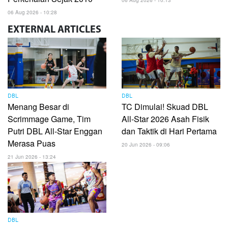
06 Aug 2026 - 10:28
EXTERNAL
ARTICLES
DBL
DBL
Menang Besar di
TC Dimulai! Skuad DBL
Scrimmage Game, Tim
All-Star 2026 Asah Fisik
Putri DBL All-Star Enggan
dan Taktik di Hari Pertama
Merasa Puas
20 Jun 2026 - 09:06
21 Jun 2026 - 13:24
DBL