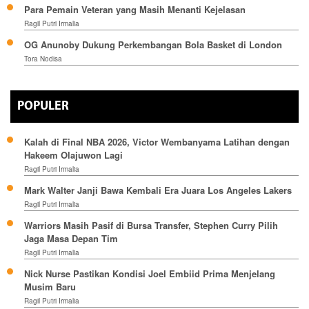
Para Pemain Veteran yang Masih Menanti Kejelasan
Ragil Putri Irmalia
OG Anunoby Dukung Perkembangan Bola Basket di London
Tora Nodisa
POPULER
Kalah di Final NBA 2026, Victor Wembanyama Latihan dengan
Hakeem Olajuwon Lagi
Ragil Putri Irmalia
Mark Walter Janji Bawa Kembali Era Juara Los Angeles Lakers
Ragil Putri Irmalia
Warriors Masih Pasif di Bursa Transfer, Stephen Curry Pilih
Jaga Masa Depan Tim
Ragil Putri Irmalia
Nick Nurse Pastikan Kondisi Joel Embiid Prima Menjelang
Musim Baru
Ragil Putri Irmalia