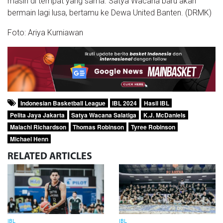
masih di tempat yang sama. Satya Wacana baru akan
bermain lagi lusa, bertamu ke Dewa United Banten. (DRMK)
Foto: Ariya Kurniawan
Indonesian Basketball League
IBL 2024
Hasil IBL
Pelita Jaya Jakarta
Satya Wacana Salatiga
K.J. McDaniels
Malachi Richardson
Thomas Robinson
Tyree Robinson
Michael Henn
RELATED
ARTICLES
IBL
IBL