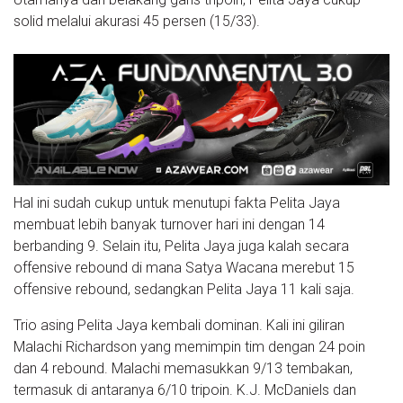
solid melalui akurasi 45 persen (15/33).
Hal ini sudah cukup untuk menutupi fakta Pelita Jaya
membuat lebih banyak turnover hari ini dengan 14
berbanding 9. Selain itu, Pelita Jaya juga kalah secara
offensive rebound di mana Satya Wacana merebut 15
offensive rebound, sedangkan Pelita Jaya 11 kali saja.
Trio asing Pelita Jaya kembali dominan. Kali ini giliran
Malachi Richardson yang memimpin tim dengan 24 poin
dan 4 rebound. Malachi memasukkan 9/13 tembakan,
termasuk di antaranya 6/10 tripoin. K.J. McDaniels dan