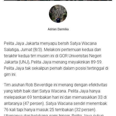
Adrian Darmika
Pelita Jaya Jakarta menyapu bersih Satya Wacana
Salatiga, Jumat (8/3). Melakoni pertemuan kedua dan
terakhir kedua tim musim ini di GOR Univeristas Negeri
Jakarta (UNJ), Pelita Jaya menang meyakinkan 89-59.
Pelita Jaya tak sekalipun pernah dalam posisi tertinggal di
gim ini.
Tim asuhan Rob Beverdige ini menang dengan efektivitas
yang lebih baik dari Satya Wacana. Pelita Jaya hanya
melepaskan 69 tembakan hari ini dan memasukkan 33 di
antaranya (47 persen). Satya Wacana sendiri menembak
76 kali tapi hanya masuk 25 tembakan (32 persen).
Utamanya dari belakang garis tripoin, Pelita Jaya cukup