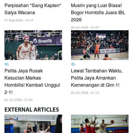
Perpisahan "Sang Kapten"
Musim yang Luar Biasa!
Satya Wacana
Bogor Hornbills Juara IBL
2026
07 Aug 2026 - 19:10
28 Jun 2026 - 21:27
IBL
IBL
Pelita Jaya Rusak
Lewat Tambahan Waktu,
Kesucian Markas
Pelita Jaya Amankan
Hornbills! Kembali Unggul
Kemenangan di Gim 1!
2-1!
20 Jun 2026 - 01:10
24 Jun 2026 - 21:54
EXTERNAL
ARTICLES