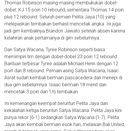
Thomas Robinson masing-masing membukukan dobel-
dobel. KJ 15 poin 10 rebound, sementara Thomas 14 poin
plus 12 rebound. Seluruh pemain Pelita Jaya (10) yang
melepaskan tembakan berhasil mencetak angka. Ini juga
jadi gim kembalinya Brandon Jawato setelah absen karena
kelahiran anak pertamanya di gim sebelumnya.
Dari Satya Wacana, Tyree Robinson seperti biasa
memimpin tim dengan dobel-dobel 23 poin 12 rebound.
Bantuan terbesar Tyree adalah Michael Henn dengan 12
poin dan 8 rebound. Pemain asing Satya Wacana, Isaac
Asrat sudah kembali bermain pascacedera dan menepi di
dua gim sebelumnya. Isaac bermain 18 menit dan
mencetak 3 poin dari 1/6 tembakan.
Ini kemenangan keempat beruntun Pelita Jaya dan
kekalahan ketiga beruntun Satya Wacana. Pelita Jaya kini
punya rekor (6-1) sedangkan Satya Wacana (1-7). Pelita
Jaya akan kembali bermain esok hari, melawan Bali United,