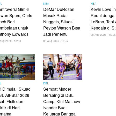
A
NBA
NBA
ntroversi Gim 6
DeMar DeRozan
Kevin Love In
wan Spurs, Chris
Masuk Radar
Reuni denga
nch Beri
Nuggets, Situasi
LeBron, Tapi
embelaan untuk
Peyton Watson Bisa
Kendala di Si
nthony Edwards
Jadi Penentu
08 Aug 2026 - 15:05
Aug 2026 - 18:00
08 Aug 2026 - 16:47
L
DBL
 Dimulai! Skuad
Sempat Minder
L All-Star 2026
Bersaing di DBL
ah Fisik dan
Camp, Kini Matthew
ktik di Hari
Ivander Buat
ertama
Keluarga Bangga