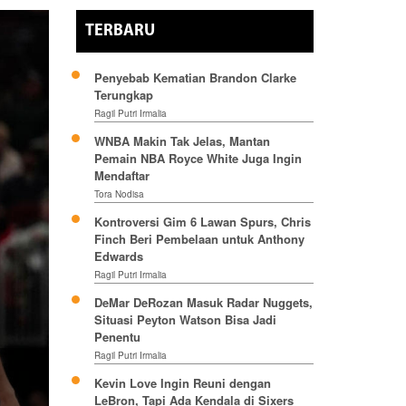
TERBARU
Penyebab Kematian Brandon Clarke
Terungkap
Ragil Putri Irmalia
WNBA Makin Tak Jelas, Mantan
Pemain NBA Royce White Juga Ingin
Mendaftar
Tora Nodisa
Kontroversi Gim 6 Lawan Spurs, Chris
Finch Beri Pembelaan untuk Anthony
Edwards
Ragil Putri Irmalia
DeMar DeRozan Masuk Radar Nuggets,
Situasi Peyton Watson Bisa Jadi
Penentu
Ragil Putri Irmalia
Kevin Love Ingin Reuni dengan
LeBron, Tapi Ada Kendala di Sixers