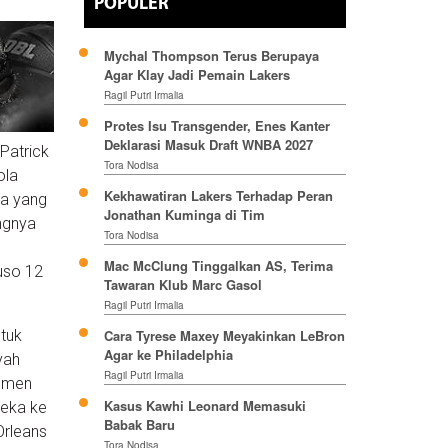
POPULER
Mychal Thompson Terus Berupaya
Agar Klay Jadi Pemain Lakers
Ragil Putri Irmalia
Protes Isu Transgender, Enes Kanter
Deklarasi Masuk Draft WNBA 2027
Patrick
Tora Nodisa
ola
Kekhawatiran Lakers Terhadap Peran
ga yang
Jonathan Kuminga di Tim
ngnya
Tora Nodisa
Mac McClung Tinggalkan AS, Terima
ruso 12
Tawaran Klub Marc Gasol
Ragil Putri Irmalia
ntuk
Cara Tyrese Maxey Meyakinkan LeBron
Agar ke Philadelphia
yah
Ragil Putri Irmalia
semen
Kasus Kawhi Leonard Memasuki
reka ke
Babak Baru
Orleans
Tora Nodisa