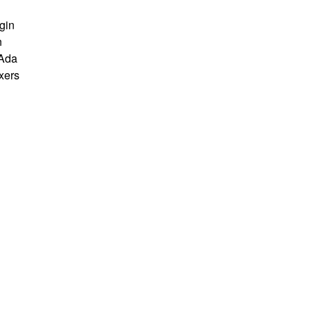
gin
n
 Ada
xers