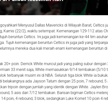
rgoyahkan! Menyusul Dallas Mavericks di Wilayah Barat, Celtics ju
ng, Kamis (22/2), waktu setempat. Kemenangan 129-112 atas C
ujuh beruntun Celtics. Ini juga jadi kemenangan ke-44 tim asuha
aga. Tujuh kemenangan beruntun Celtics ini juga jadi yang terpanj
belumnya mereka dua kali meraih enam kemenangan beruntun di
k 20+ poin. Derrick White muncul jadi yang paling subur dengan 
 Bermain 33 menit saja, White memasukkan 9/14 tembakan (5/10 tr
ok terbanyak musim ini di NBA. Seluruh tiga blok White ia bukuk
i belakangnya ada Jayson Tatum dengan 25 poin, 7 rebound, 5 a
an tripoin dengan jumlah yang identik dengan White. Jaylen Br
ound, 5 asis dari 7/12 tembakan. Barisan bigman Celtics melen
s 14 poin, 4 rebound, 3 blok, sedangkan Luke Kornet 10 poin 4 r