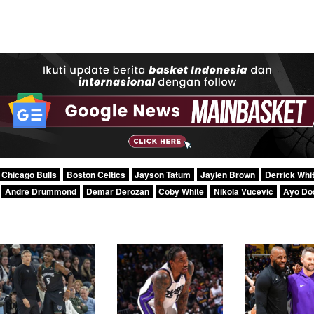
Chicago Bulls
Boston Celtics
Jayson Tatum
Jaylen Brown
Derrick Whi
Andre Drummond
Demar Derozan
Coby White
Nikola Vucevic
Ayo Do