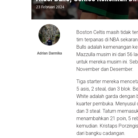
23 Februari 2024
Boston Celtis masih tidak te
tim terpanas di NBA sekara
Bulls adalah kemenangan ket
Adrian Darmika
Mazzulla musim ini dari 56 l
untuk mereka musim ini. Se
November dan Desember.
Tiga starter mereka menceta
5 asis, 2 steal, dan 3 blok.
White adalah garda dengan bl
kuarter pembuka. Menyusul d
dan 3 steal. Tatum memasukk
menambahkan 21 poin, 5 reb
kemudian. Kristaps Porzingi
dari bangku cadangan.