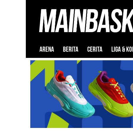
ARENA
BERITA
CERITA
LIGA & KO