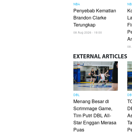
NBA
NB
Penyebab Kematian
Ko
Brandon Clarke
La
Terungkap
Fi
P
08 Aug 2026 - 19:00
A
08 
EXTERNAL
ARTICLES
DBL
DB
Menang Besar di
TC
Scrimmage Game,
DB
Tim Putri DBL All-
As
Star Enggan Merasa
Ta
Puas
P