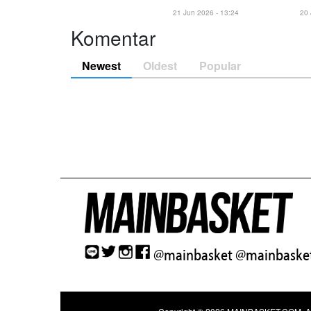
21 Jun 2026 - 13:24
20 
Komentar
Newest
Oldest
Popular
@mainbasket
@mainbasket