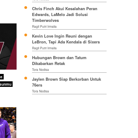
Chris Finch Akui Kesalahan Peran
Edwards, LaMelo Jadi Solusi
Timberwolves
Ragil Putri Irmalia
Kevin Love Ingin Reuni dengan
LeBron, Tapi Ada Kendala di Sixers
Ragil Putri Irmalia
Hubungan Brown dan Tatum
Dikabarkan Retak
Tora Nodisa
te
Jaylen Brown Siap Berkorban Untuk
sunmu
76ers
Tora Nodisa