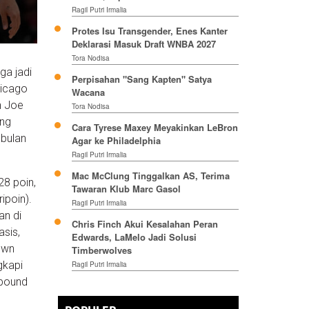
Ragil Putri Irmalia
Protes Isu Transgender, Enes Kanter
Deklarasi Masuk Draft WNBA 2027
Tora Nodisa
ga jadi
Perpisahan "Sang Kapten" Satya
hicago
Wacana
n Joe
Tora Nodisa
ang
Cara Tyrese Maxey Meyakinkan LeBron
 bulan
Agar ke Philadelphia
Ragil Putri Irmalia
Mac McClung Tinggalkan AS, Terima
28 poin,
Tawaran Klub Marc Gasol
ipoin).
Ragil Putri Irmalia
an di
Chris Finch Akui Kesalahan Peran
sis,
Edwards, LaMelo Jadi Solusi
own
Timberwolves
gkapi
Ragil Putri Irmalia
ebound