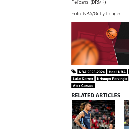
Pelicans. (DRMK)
Foto: NBA/Getty Images
NBA 2023-2024
Hasil NBA
Luke Kornet
Kristaps Porzingis
Alex Caruso
RELATED
ARTICLES