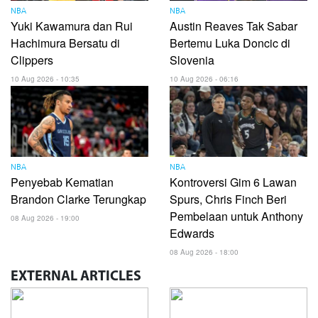
NBA
NBA
Yuki Kawamura dan Rui
Austin Reaves Tak Sabar
Hachimura Bersatu di
Bertemu Luka Doncic di
Clippers
Slovenia
10 Aug 2026 - 10:35
10 Aug 2026 - 06:16
NBA
NBA
Penyebab Kematian
Kontroversi Gim 6 Lawan
Brandon Clarke Terungkap
Spurs, Chris Finch Beri
Pembelaan untuk Anthony
08 Aug 2026 - 19:00
Edwards
08 Aug 2026 - 18:00
EXTERNAL
ARTICLES