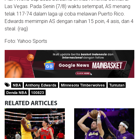
Las Vegas. Pada Senin (7/8) waktu setempat, AS menang
telak 117-74 dalam laga uji coba melawan Puerto Rico.
Edwards memimpin AS dengan raihan 15 poin, 4 asis, dan 4
steal. (rag)
Foto: Yahoo Sports
NBA
Anthony Edwards
Minnesota Timberwolves
Tuntutan
Denda NBA
100823
RELATED
ARTICLES