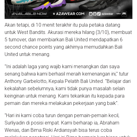
Akan tetapi, di 10 menit terakhir itu pula petaka datang
untuk West Bandits. Akurasi mereka hilang (3/10), membuat
5 turnover, dan membiarkan Bali United mendapatkan 6
second chance points yang akhirnya memudahkan Bali
United untuk menang.
"Ini adalah laga yang wajib kami menangkan dan saya
senang bahwa kami berhasil meraih kemenangan ini," tutur
Anthony Garbelotto, Kepala Pelatih Bali United. "Belajar dari
kekalahan sebelumnya, kami tidak punya masalah selain
keinginan untuk menang. Kami tekankan itu kepada para
pemain dan mereka melakukan pekerjaan yang baik".
"Hari ini kami coba turun dengan pemain-pemain kecil,
Surliyadin di posisi empat. Kami berharap ia, Abraham
Wenas, dan Bima Riski Ardiansyah bisa terus coba