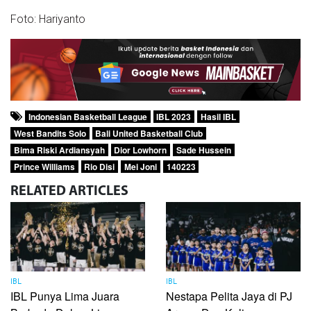
Foto: Hariyanto
Indonesian Basketball League
IBL 2023
Hasil IBL
West Bandits Solo
Bali United Basketball Club
Bima Riski Ardiansyah
Dior Lowhorn
Sade Hussein
Prince Williams
Rio Disi
Mei Joni
140223
RELATED
ARTICLES
IBL
IBL
IBL Punya Lima Juara
Nestapa Pelita Jaya di PJ