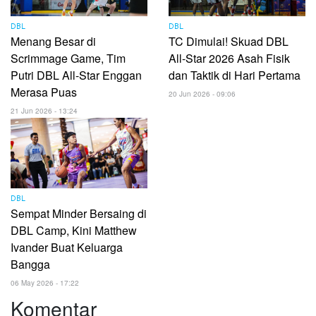
DBL
DBL
Menang Besar di
TC Dimulai! Skuad DBL
Scrimmage Game, Tim
All-Star 2026 Asah Fisik
Putri DBL All-Star Enggan
dan Taktik di Hari Pertama
Merasa Puas
20 Jun 2026 - 09:06
21 Jun 2026 - 13:24
DBL
Sempat Minder Bersaing di
DBL Camp, Kini Matthew
Ivander Buat Keluarga
Bangga
06 May 2026 - 17:22
Komentar