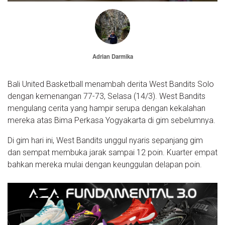
Adrian Darmika
Bali United Basketball menambah derita West Bandits Solo
dengan kemenangan 77-73, Selasa (14/3). West Bandits
mengulang cerita yang hampir serupa dengan kekalahan
mereka atas Bima Perkasa Yogyakarta di gim sebelumnya.
Di gim hari ini, West Bandits unggul nyaris sepanjang gim
dan sempat membuka jarak sampai 12 poin. Kuarter empat
bahkan mereka mulai dengan keunggulan delapan poin.