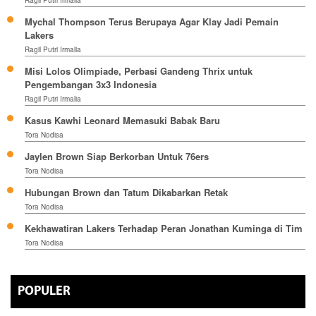
Ragil Putri Irmalia
Mychal Thompson Terus Berupaya Agar Klay Jadi Pemain
Lakers
Ragil Putri Irmalia
Misi Lolos Olimpiade, Perbasi Gandeng Thrix untuk
Pengembangan 3x3 Indonesia
Ragil Putri Irmalia
Kasus Kawhi Leonard Memasuki Babak Baru
Tora Nodisa
Jaylen Brown Siap Berkorban Untuk 76ers
Tora Nodisa
Hubungan Brown dan Tatum Dikabarkan Retak
Tora Nodisa
Kekhawatiran Lakers Terhadap Peran Jonathan Kuminga di Tim
Tora Nodisa
POPULER