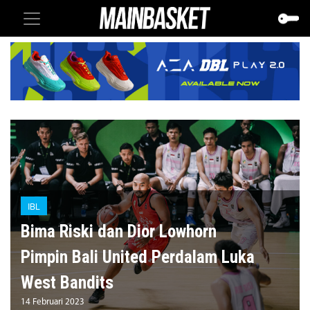
IBL
Bima Riski dan Dior Lowhorn
Pimpin Bali United Perdalam Luka
West Bandits
14 Februari 2023