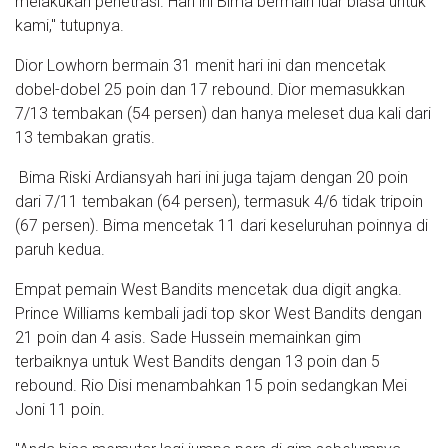
melakukan penetrasi. Hari ini Bima bermain luar biasa untuk
kami," tutupnya.
Dior Lowhorn bermain 31 menit hari ini dan mencetak
dobel-dobel 25 poin dan 17 rebound. Dior memasukkan
7/13 tembakan (54 persen) dan hanya meleset dua kali dari
13 tembakan gratis.
Bima Riski Ardiansyah hari ini juga tajam dengan 20 poin
dari 7/11 tembakan (64 persen), termasuk 4/6 tidak tripoin
(67 persen). Bima mencetak 11 dari keseluruhan poinnya di
paruh kedua.
Empat pemain West Bandits mencetak dua digit angka.
Prince Williams kembali jadi top skor West Bandits dengan
21 poin dan 4 asis. Sade Hussein memainkan gim
terbaiknya untuk West Bandits dengan 13 poin dan 5
rebound. Rio Disi menambahkan 15 poin sedangkan Mei
Joni 11 poin.