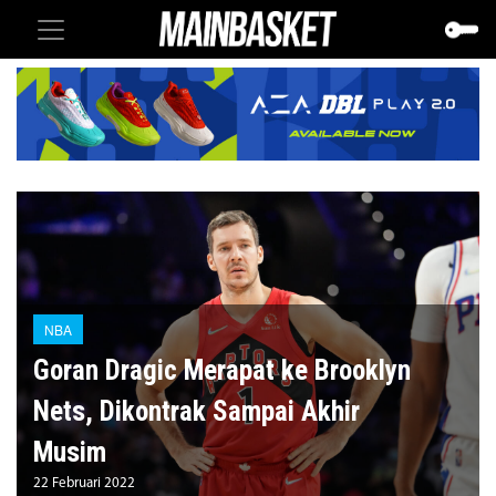
NBA
Goran Dragic Merapat ke Brooklyn
Nets, Dikontrak Sampai Akhir
Musim
22 Februari 2022