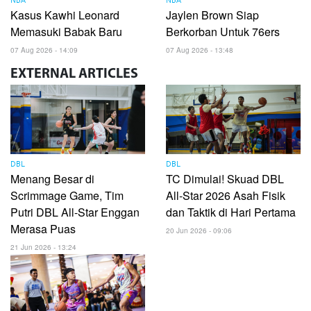
NBA
NBA
Kasus Kawhi Leonard
Jaylen Brown Siap
Memasuki Babak Baru
Berkorban Untuk 76ers
07 Aug 2026 - 14:09
07 Aug 2026 - 13:48
EXTERNAL
ARTICLES
DBL
DBL
Menang Besar di
TC Dimulai! Skuad DBL
Scrimmage Game, Tim
All-Star 2026 Asah Fisik
Putri DBL All-Star Enggan
dan Taktik di Hari Pertama
Merasa Puas
20 Jun 2026 - 09:06
21 Jun 2026 - 13:24