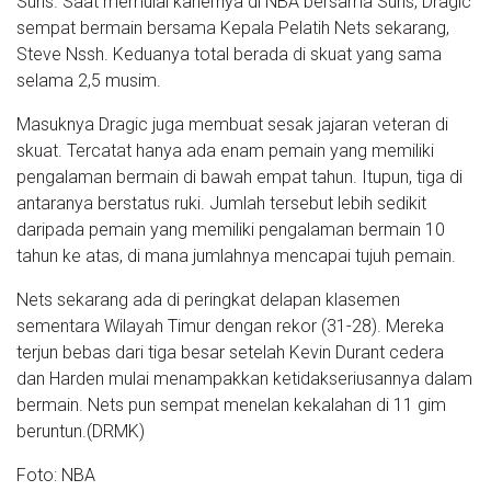
Suns. Saat memulai kariernya di NBA bersama Suns, Dragic
sempat bermain bersama Kepala Pelatih Nets sekarang,
Steve Nssh. Keduanya total berada di skuat yang sama
selama 2,5 musim.
Masuknya Dragic juga membuat sesak jajaran veteran di
skuat. Tercatat hanya ada enam pemain yang memiliki
pengalaman bermain di bawah empat tahun. Itupun, tiga di
antaranya berstatus ruki. Jumlah tersebut lebih sedikit
daripada pemain yang memiliki pengalaman bermain 10
tahun ke atas, di mana jumlahnya mencapai tujuh pemain.
Nets sekarang ada di peringkat delapan klasemen
sementara Wilayah Timur dengan rekor (31-28). Mereka
terjun bebas dari tiga besar setelah Kevin Durant cedera
dan Harden mulai menampakkan ketidakseriusannya dalam
bermain. Nets pun sempat menelan kekalahan di 11 gim
beruntun.(DRMK)
Foto: NBA