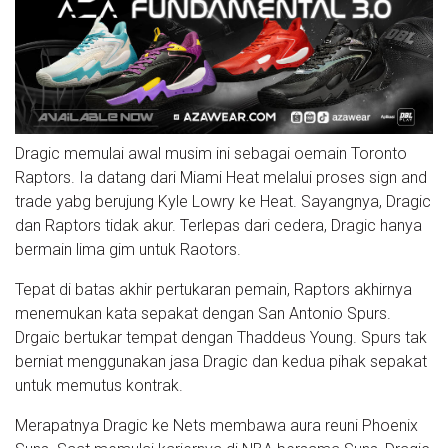
Dragic memulai awal musim ini sebagai oemain Toronto
Raptors. Ia datang dari Miami Heat melalui proses sign and
trade yabg berujung Kyle Lowry ke Heat. Sayangnya, Dragic
dan Raptors tidak akur. Terlepas dari cedera, Dragic hanya
bermain lima gim untuk Raotors.
Tepat di batas akhir pertukaran pemain, Raptors akhirnya
menemukan kata sepakat dengan San Antonio Spurs.
Drgaic bertukar tempat dengan Thaddeus Young. Spurs tak
berniat menggunakan jasa Dragic dan kedua pihak sepakat
untuk memutus kontrak.
Merapatnya Dragic ke Nets membawa aura reuni Phoenix