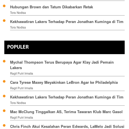
Hubungan Brown dan Tatum Dikabarkan Retak
Tora Nodisa
Kekhawatiran Lakers Terhadap Peran Jonathan Kuminga di Tim
Tora Nodisa
POPULER
Mychal Thompson Terus Berupaya Agar Klay Jadi Pemain
Lakers
Ragil Putri Irmalia
Cara Tyrese Maxey Meyakinkan LeBron Agar ke Philadelphia
Ragil Putri Irmalia
Kekhawatiran Lakers Terhadap Peran Jonathan Kuminga di Tim
Tora Nodisa
Mac McClung Tinggalkan AS, Terima Tawaran Klub Marc Gasol
Ragil Putri Irmalia
Chris Finch Akui Kesalahan Peran Edwards, LaMelo Jadi Solusi