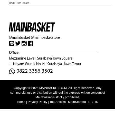
Ragil Putri Irmalia
@mainbasket
@mainbasketstore
Office:
Mezzanine Level, Surabaya Town Square
Jl. Hayam Wuruk No. 60 Surabaya, Jawa Timur
0822 3356 3502
Copyright © 2026
MAINBASKET.COM
. All Right Reserved. Any
commercial use or distribution without the express written consent of
Mainbasket is strictly prohibited.
Home
|
Privacy Policy
|
Top Articles
|
MainSepeda
|
DBL ID