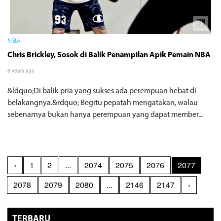
NBA
Chris Brickley, Sosok di Balik Penampilan Apik Pemain NBA
8 years ago
&ldquo;Di balik pria yang sukses ada perempuan hebat di
belakangnya.&rdquo; Begitu pepatah mengatakan, walau
sebenarnya bukan hanya perempuan yang dapat member...
‹
1
2
...
2074
2075
2076
2077
2078
2079
2080
...
2146
2147
›
TERBARU