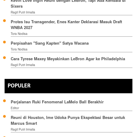
Kevin Love Ingin Reuni dengan LeBron, Tapi Ada Kendala di
Sixers
Ragil Putri Irmalia
Protes Isu Transgender, Enes Kanter Deklarasi Masuk Draft
WNBA 2027
Tora Nodisa
Perpisahan "Sang Kapten" Satya Wacana
Tora Nodisa
Cara Tyrese Maxey Meyakinkan LeBron Agar ke Philadelphia
Ragil Putri Irmalia
POPULER
Perjalanan Ruki Fenomenal LaMelo Ball Berakhir
Editor
Reuni di Houston, Ime Udoka Punya Ekspektasi Besar untuk
Marcus Smart
Ragil Putri Irmalia