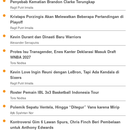
Penyebab Kematian Brandon Clarke Terungkap
Ragil Putri Irmalia
Kristaps Porzingis Akan Melewatkan Beberapa Pertandingan di
Playoff
Ragil Putri Irmalia
Kevin Durant dan Dinasti Baru Warriors
Alexander Senaputra
Protes Isu Transgender, Enes Kanter Deklarasi Masuk Draft
WNBA 2027
Tora Nodisa
Kevin Love Ingin Reuni dengan LeBron, Tapi Ada Kendala di
Sixers
Ragil Putri Irmalia
Roster Pemain IBL 3x3 Basketball Indonesia Tour
Tora Nodisa
Polemik Sepatu Ventela, Hingga “Ditegur” Vans karena Mirip
Ajib Syahrian Nor
Kontroversi Gim 6 Lawan Spurs, Chris Finch Beri Pembelaan
untuk Anthony Edwards