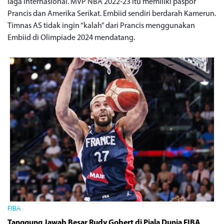
laga internasional. MVP NBA 2022-23 itu memiliki paspor
Prancis dan Amerika Serikat. Embiid sendiri berdarah Kamerun.
Timnas AS tidak ingin “kalah” dari Prancis menggunakan
Embiid di Olimpiade 2024 mendatang.
FIBA
Tanggung Jawab Besar Rudy Gobert di Piala Dunia FIBA