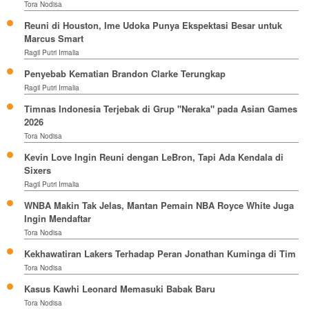
Tora Nodisa
Reuni di Houston, Ime Udoka Punya Ekspektasi Besar untuk
Marcus Smart
Ragil Putri Irmalia
Penyebab Kematian Brandon Clarke Terungkap
Ragil Putri Irmalia
Timnas Indonesia Terjebak di Grup "Neraka" pada Asian Games
2026
Tora Nodisa
Kevin Love Ingin Reuni dengan LeBron, Tapi Ada Kendala di
Sixers
Ragil Putri Irmalia
WNBA Makin Tak Jelas, Mantan Pemain NBA Royce White Juga
Ingin Mendaftar
Tora Nodisa
Kekhawatiran Lakers Terhadap Peran Jonathan Kuminga di Tim
Tora Nodisa
Kasus Kawhi Leonard Memasuki Babak Baru
Tora Nodisa