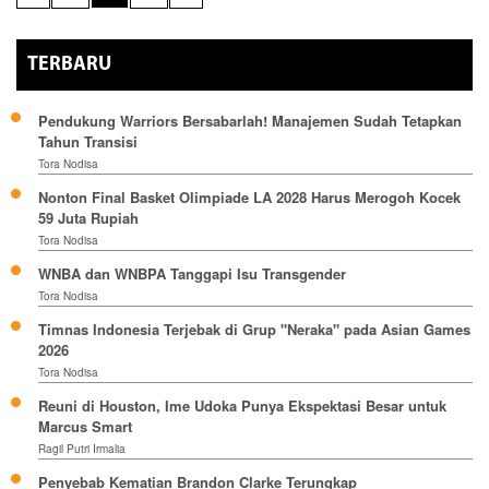
TERBARU
Pendukung Warriors Bersabarlah! Manajemen Sudah Tetapkan
Tahun Transisi
Tora Nodisa
Nonton Final Basket Olimpiade LA 2028 Harus Merogoh Kocek
59 Juta Rupiah
Tora Nodisa
WNBA dan WNBPA Tanggapi Isu Transgender
Tora Nodisa
Timnas Indonesia Terjebak di Grup "Neraka" pada Asian Games
2026
Tora Nodisa
Reuni di Houston, Ime Udoka Punya Ekspektasi Besar untuk
Marcus Smart
Ragil Putri Irmalia
Penyebab Kematian Brandon Clarke Terungkap