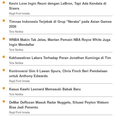
Kevin Love Ingin Reuni dengan LeBron, Tapi Ada Kendala di
Sixers
Ragil Putri Irmalia
Timnas Indonesia Terjebak di Grup "Neraka" pada Asian Games
2026
Tora Nodisa
WNBA Makin Tak Jelas, Mantan Pemain NBA Royce White Juga
Ingin Mendaftar
Tora Nodisa
Kekhawatiran Lakers Terhadap Peran Jonathan Kuminga di Tim
Tora Nodisa
Kontroversi Gim 6 Lawan Spurs, Chris Finch Beri Pembelaan
untuk Anthony Edwards
Ragil Putri Irmalia
Kasus Kawhi Leonard Memasuki Babak Baru
Tora Nodisa
DeMar DeRozan Masuk Radar Nuggets, Situasi Peyton Watson
Bisa Jadi Penentu
Ragil Putri Irmalia