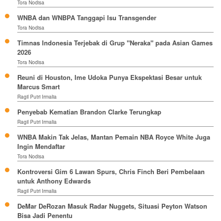
Tora Nodisa
WNBA dan WNBPA Tanggapi Isu Transgender
Tora Nodisa
Timnas Indonesia Terjebak di Grup "Neraka" pada Asian Games
2026
Tora Nodisa
Reuni di Houston, Ime Udoka Punya Ekspektasi Besar untuk
Marcus Smart
Ragil Putri Irmalia
Penyebab Kematian Brandon Clarke Terungkap
Ragil Putri Irmalia
WNBA Makin Tak Jelas, Mantan Pemain NBA Royce White Juga
Ingin Mendaftar
Tora Nodisa
Kontroversi Gim 6 Lawan Spurs, Chris Finch Beri Pembelaan
untuk Anthony Edwards
Ragil Putri Irmalia
DeMar DeRozan Masuk Radar Nuggets, Situasi Peyton Watson
Bisa Jadi Penentu