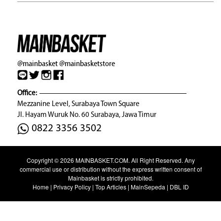
@mainbasket
@mainbasketstore
Office:
Mezzanine Level, Surabaya Town Square
Jl. Hayam Wuruk No. 60 Surabaya, Jawa Timur
0822 3356 3502
Copyright © 2026
MAINBASKET.COM
. All Right Reserved. Any
commercial use or distribution without the express written consent of
Mainbasket is strictly prohibited.
Home
|
Privacy Policy
|
Top Articles
|
MainSepeda
|
DBL ID