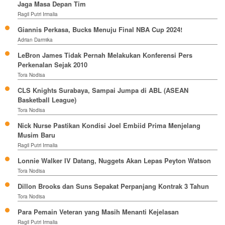
Jaga Masa Depan Tim
Ragil Putri Irmalia
Giannis Perkasa, Bucks Menuju Final NBA Cup 2024!
Adrian Darmika
LeBron James Tidak Pernah Melakukan Konferensi Pers
Perkenalan Sejak 2010
Tora Nodisa
CLS Knights Surabaya, Sampai Jumpa di ABL (ASEAN
Basketball League)
Tora Nodisa
Nick Nurse Pastikan Kondisi Joel Embiid Prima Menjelang
Musim Baru
Ragil Putri Irmalia
Lonnie Walker IV Datang, Nuggets Akan Lepas Peyton Watson
Tora Nodisa
Dillon Brooks dan Suns Sepakat Perpanjang Kontrak 3 Tahun
Tora Nodisa
Para Pemain Veteran yang Masih Menanti Kejelasan
Ragil Putri Irmalia