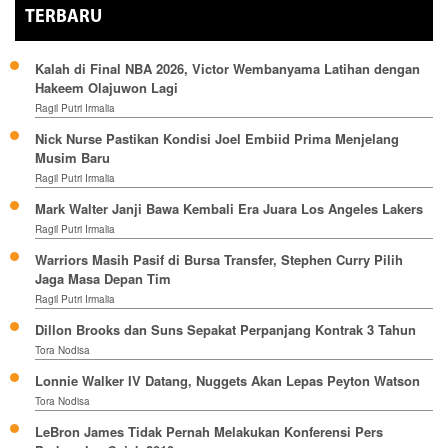
TERBARU
Kalah di Final NBA 2026, Victor Wembanyama Latihan dengan
Hakeem Olajuwon Lagi
Ragil Putri Irmalia
Nick Nurse Pastikan Kondisi Joel Embiid Prima Menjelang
Musim Baru
Ragil Putri Irmalia
Mark Walter Janji Bawa Kembali Era Juara Los Angeles Lakers
Ragil Putri Irmalia
Warriors Masih Pasif di Bursa Transfer, Stephen Curry Pilih
Jaga Masa Depan Tim
Ragil Putri Irmalia
Dillon Brooks dan Suns Sepakat Perpanjang Kontrak 3 Tahun
Tora Nodisa
Lonnie Walker IV Datang, Nuggets Akan Lepas Peyton Watson
Tora Nodisa
LeBron James Tidak Pernah Melakukan Konferensi Pers