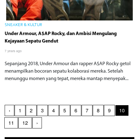
SNEAKER & KULTUR
Under Armour, A$AP Rocky, dan Ambisi Mengulang
Kejayaan Sepatu Gendut
7 years ago
Sepanjang 2018, Under Armour dan rapper A$AP Rocky getol
menampilkan bocoran sepatu kolaborasi mereka. Setelah
menunggu momen yang tepat, mereka mantap menyepak...
‹
1
2
3
4
5
6
7
8
9
10
11
12
›