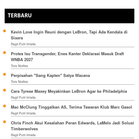
TERBARU
Kevin Love Ingin Reuni dengan LeBron, Tapi Ada Kendala di
Sixers
Ragil Putri Irmalia
Protes Isu Transgender, Enes Kanter Deklarasi Masuk Draft
WNBA 2027
Tora Nodisa
Perpisahan "Sang Kapten" Satya Wacana
Tora Nodisa
Cara Tyrese Maxey Meyakinkan LeBron Agar ke Philadelphia
Ragil Putri Irmalia
Mac McClung Tinggalkan AS, Terima Tawaran Klub Marc Gasol
Ragil Putri Irmalia
Chris Finch Akui Kesalahan Peran Edwards, LaMelo Jadi Solusi
Timberwolves
Ragil Putri Irmalia