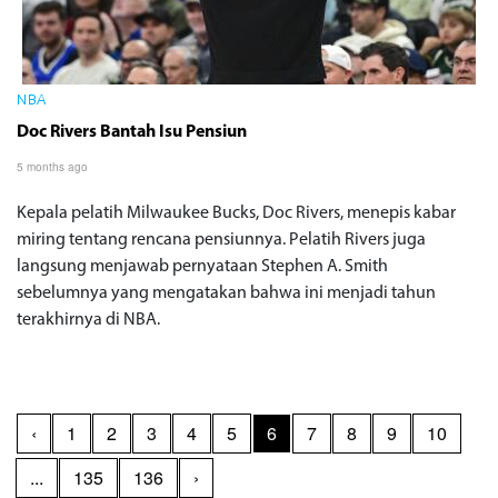
NBA
Doc Rivers Bantah Isu Pensiun
5 months ago
Kepala pelatih Milwaukee Bucks, Doc Rivers, menepis kabar
miring tentang rencana pensiunnya. Pelatih Rivers juga
langsung menjawab pernyataan Stephen A. Smith
sebelumnya yang mengatakan bahwa ini menjadi tahun
terakhirnya di NBA.
‹
1
2
3
4
5
6
7
8
9
10
...
135
136
›