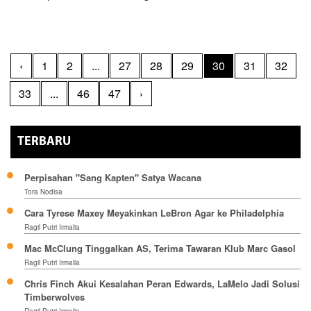
‹
1
2
...
27
28
29
30
31
32
33
...
46
47
›
TERBARU
Perpisahan "Sang Kapten" Satya Wacana
Tora Nodisa
Cara Tyrese Maxey Meyakinkan LeBron Agar ke Philadelphia
Ragil Putri Irmalia
Mac McClung Tinggalkan AS, Terima Tawaran Klub Marc Gasol
Ragil Putri Irmalia
Chris Finch Akui Kesalahan Peran Edwards, LaMelo Jadi Solusi
Timberwolves