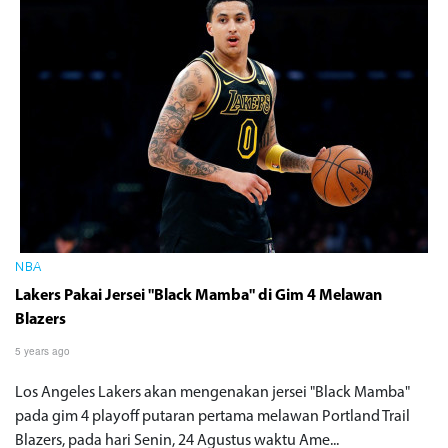
NBA
Lakers Pakai Jersei "Black Mamba" di Gim 4 Melawan
Blazers
5 years ago
Los Angeles Lakers akan mengenakan jersei "Black Mamba"
pada gim 4 playoff putaran pertama melawan Portland Trail
Blazers, pada hari Senin, 24 Agustus waktu Ame...