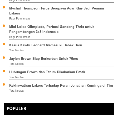
Ragil Putri Irmalia
Mychal Thompson Terus Berupaya Agar Klay Jadi Pemain
Lakers
Ragil Putri Irmalia
Misi Lolos Olimpiade, Perbasi Gandeng Thrix untuk
Pengembangan 3x3 Indonesia
Ragil Putri Irmalia
Kasus Kawhi Leonard Memasuki Babak Baru
Tora Nodisa
Jaylen Brown Siap Berkorban Untuk 76ers
Tora Nodisa
Hubungan Brown dan Tatum Dikabarkan Retak
Tora Nodisa
Kekhawatiran Lakers Terhadap Peran Jonathan Kuminga di Tim
Tora Nodisa
POPULER