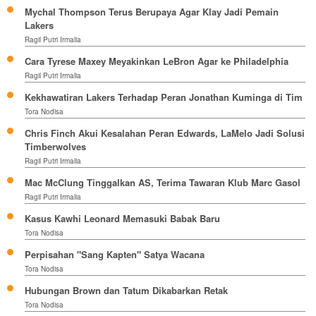
Mychal Thompson Terus Berupaya Agar Klay Jadi Pemain
Lakers
Ragil Putri Irmalia
Cara Tyrese Maxey Meyakinkan LeBron Agar ke Philadelphia
Ragil Putri Irmalia
Kekhawatiran Lakers Terhadap Peran Jonathan Kuminga di Tim
Tora Nodisa
Chris Finch Akui Kesalahan Peran Edwards, LaMelo Jadi Solusi
Timberwolves
Ragil Putri Irmalia
Mac McClung Tinggalkan AS, Terima Tawaran Klub Marc Gasol
Ragil Putri Irmalia
Kasus Kawhi Leonard Memasuki Babak Baru
Tora Nodisa
Perpisahan "Sang Kapten" Satya Wacana
Tora Nodisa
Hubungan Brown dan Tatum Dikabarkan Retak
Tora Nodisa