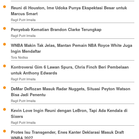
Reuni di Houston, Ime Udoka Punya Ekspektasi Besar untuk
Marcus Smart
Ragil Putri Irmalia
Penyebab Kematian Brandon Clarke Terungkap
Ragil Putri Irmalia
WNBA Makin Tak Jelas, Mantan Pemain NBA Royce White Juga
Ingin Mendaftar
Tora Nodisa
Kontroversi Gim 6 Lawan Spurs, Chris Finch Beri Pembelaan
untuk Anthony Edwards
Ragil Putri Irmalia
DeMar DeRozan Masuk Radar Nuggets, Situasi Peyton Watson
Bisa Jadi Penentu
Ragil Putri Irmalia
Kevin Love Ingin Reuni dengan LeBron, Tapi Ada Kendala di
Sixers
Ragil Putri Irmalia
Protes Isu Transgender, Enes Kanter Deklarasi Masuk Draft
WNBA 2027