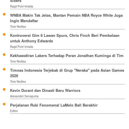
Sixers
Ragil Putri Irmalia
WNBA Makin Tak Jelas, Mantan Pemain NBA Royce White Juga
Ingin Mendaftar
Tora Nodisa
Kontroversi Gim 6 Lawan Spurs, Chris Finch Beri Pembelaan
untuk Anthony Edwards
Ragil Putri Irmalia
Kekhawatiran Lakers Terhadap Peran Jonathan Kuminga di Tim
Tora Nodisa
Timnas Indonesia Terjebak di Grup "Neraka" pada Asian Games
2026
Tora Nodisa
Kevin Durant dan Dinasti Baru Warriors
Alexander Senaputra
Perjalanan Ruki Fenomenal LaMelo Ball Berakhir
Editor