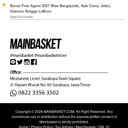
Bursa Free Agent 2027 Bisa Bergejolak, Ada Curry, Jokic,
Giannis Hingga LeBron
Ragil Putri Irmalia
@mainbasket
@mainbasketstore
Office:
Mezzanine Level, Surabaya Town Square
Jl. Hayam Wuruk No. 60 Surabaya, Jawa Timur
0822 3356 3502
Copyright © 2026
MAINBASKET.COM
. All Right Reserved. Any
commercial use or distribution without the express written consent of
Mainbasket is strictly prohibited.
Home
|
Privacy Policy
|
Top Articles
|
MainSepeda
|
DBL ID