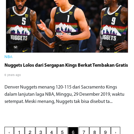
NBA
Nuggets Lolos dari Sergapan Kings Berkat Tembakan Gratis
6 years ago
Denver Nuggets menang 120-115 dari Sacramento Kings
dalam lanjutan laga NBA, Minggu, 29 Desember 2019, waktu
setempat. Meski menang, Nuggets tak bisa disebut ta...
‹
1
2
3
4
5
6
7
8
9
›