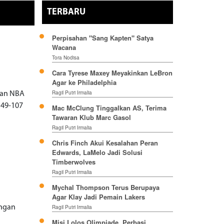
TERBARU
Perpisahan "Sang Kapten" Satya
Wacana
Tora Nodisa
Cara Tyrese Maxey Meyakinkan LeBron
Agar ke Philadelphia
Ragil Putri Irmalia
gan NBA
149-107
Mac McClung Tinggalkan AS, Terima
Tawaran Klub Marc Gasol
Ragil Putri Irmalia
Chris Finch Akui Kesalahan Peran
Edwards, LaMelo Jadi Solusi
Timberwolves
Ragil Putri Irmalia
Mychal Thompson Terus Berupaya
Agar Klay Jadi Pemain Lakers
engan
Ragil Putri Irmalia
Misi Lolos Olimpiade, Perbasi