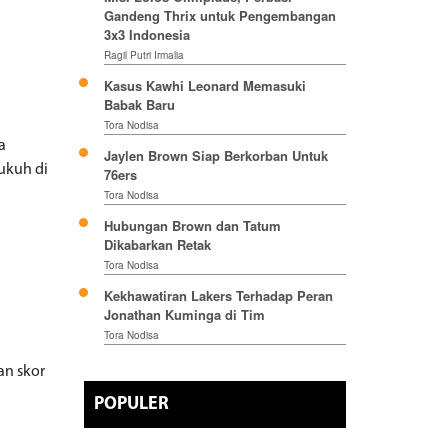
Gandeng Thrix untuk Pengembangan
3x3 Indonesia
Ragil Putri Irmalia
Kasus Kawhi Leonard Memasuki
Babak Baru
Tora Nodisa
a
Jaylen Brown Siap Berkorban Untuk
kukuh di
76ers
Tora Nodisa
Hubungan Brown dan Tatum
Dikabarkan Retak
Tora Nodisa
Kekhawatiran Lakers Terhadap Peran
Jonathan Kuminga di Tim
Tora Nodisa
n
an skor
POPULER