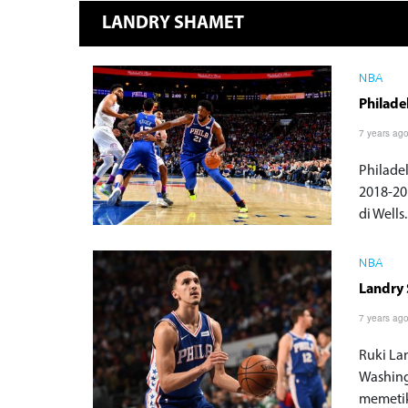
LANDRY SHAMET
NBA
Philade
7 years ag
Philade
2018-20
di Wells.
NBA
Landry 
7 years ag
Ruki La
Washing
memetik