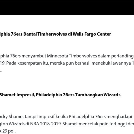
lphia 76ers Bantai Timberwolves di Wells Fargo Center
o
lphia 76ers menyambut Minnesota Timberwolves dalam pertandin
19. Pada kesempatan itu, mereka pun berhasil menekuk lawannya 
..
Shamet Impresif, Philadelphia 76ers Tumbangkan Wizards
o
ndry Shamet tampil impresif ketika Philadelphia 76ers menghadapi
ton Wizards di NBA 2018-2019. Shamet mencetak poin tertinggi d
 29 po...