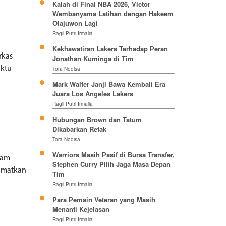
Kalah di Final NBA 2026, Victor
Wembanyama Latihan dengan Hakeem
Olajuwon Lagi
Ragil Putri Irmalia
Kekhawatiran Lakers Terhadap Peran
rkas
Jonathan Kuminga di Tim
aktu
Tora Nodisa
Mark Walter Janji Bawa Kembali Era
Juara Los Angeles Lakers
Ragil Putri Irmalia
Hubungan Brown dan Tatum
Dikabarkan Retak
Tora Nodisa
Warriors Masih Pasif di Bursa Transfer,
lam
Stephen Curry Pilih Jaga Masa Depan
lamatkan
Tim
Ragil Putri Irmalia
Para Pemain Veteran yang Masih
Menanti Kejelasan
Ragil Putri Irmalia