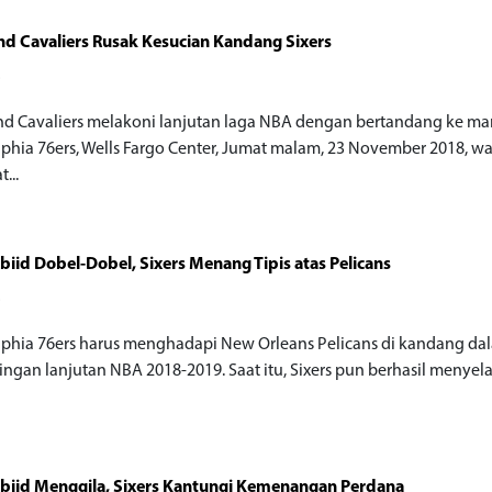
nd Cavaliers Rusak Kesucian Kandang Sixers
o
nd Cavaliers melakoni lanjutan laga NBA dengan bertandang ke ma
lphia 76ers, Wells Fargo Center, Jumat malam, 23 November 2018, w
...
biid Dobel-Dobel, Sixers Menang Tipis atas Pelicans
o
lphia 76ers harus menghadapi New Orleans Pelicans di kandang da
ingan lanjutan NBA 2018-2019. Saat itu, Sixers pun berhasil menye
biid Menggila, Sixers Kantungi Kemenangan Perdana