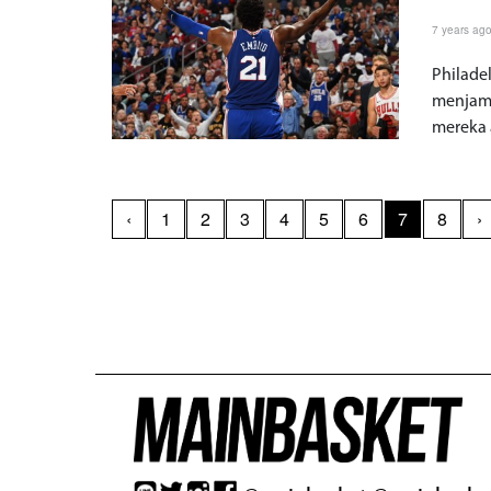
7 years ag
Philade
menjamu
mereka 
‹
1
2
3
4
5
6
7
8
›