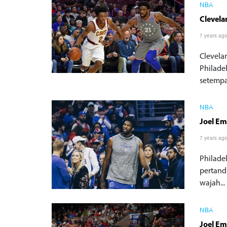
NBA
Clevela
7 years ag
Clevela
Philade
setempat
NBA
Joel Em
7 years ag
Philade
pertand
wajah...
NBA
Joel Em