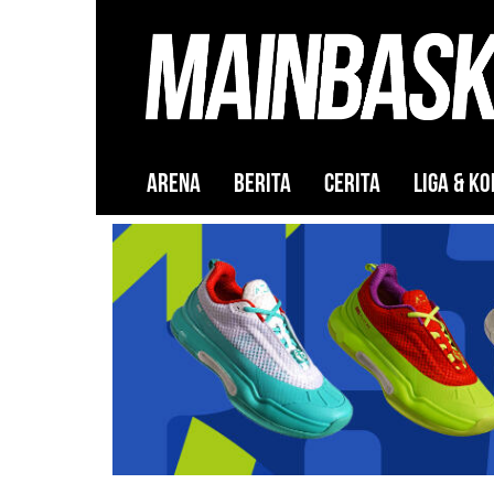
ARENA
BERITA
CERITA
LIGA & KO