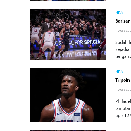
NBA
Barisan
7 years ag
Sudah l
kejadia
tengah..
NBA
Tripoin
7 years ag
Philade
lanjuta
tipis 127