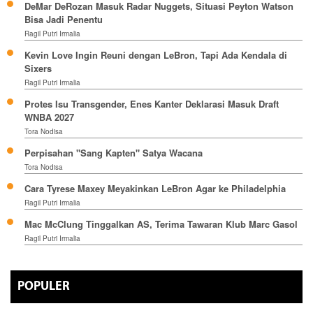
DeMar DeRozan Masuk Radar Nuggets, Situasi Peyton Watson
Bisa Jadi Penentu
Ragil Putri Irmalia
Kevin Love Ingin Reuni dengan LeBron, Tapi Ada Kendala di
Sixers
Ragil Putri Irmalia
Protes Isu Transgender, Enes Kanter Deklarasi Masuk Draft
WNBA 2027
Tora Nodisa
Perpisahan "Sang Kapten" Satya Wacana
Tora Nodisa
Cara Tyrese Maxey Meyakinkan LeBron Agar ke Philadelphia
Ragil Putri Irmalia
Mac McClung Tinggalkan AS, Terima Tawaran Klub Marc Gasol
Ragil Putri Irmalia
POPULER