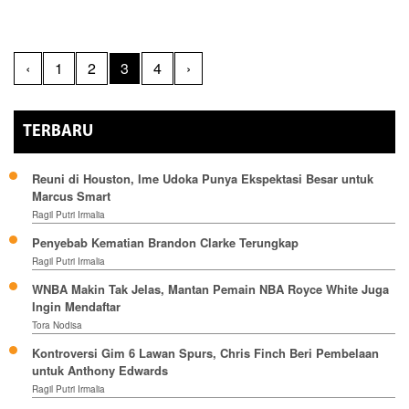
‹
1
2
3
4
›
TERBARU
Reuni di Houston, Ime Udoka Punya Ekspektasi Besar untuk
Marcus Smart
Ragil Putri Irmalia
Penyebab Kematian Brandon Clarke Terungkap
Ragil Putri Irmalia
WNBA Makin Tak Jelas, Mantan Pemain NBA Royce White Juga
Ingin Mendaftar
Tora Nodisa
Kontroversi Gim 6 Lawan Spurs, Chris Finch Beri Pembelaan
untuk Anthony Edwards
Ragil Putri Irmalia