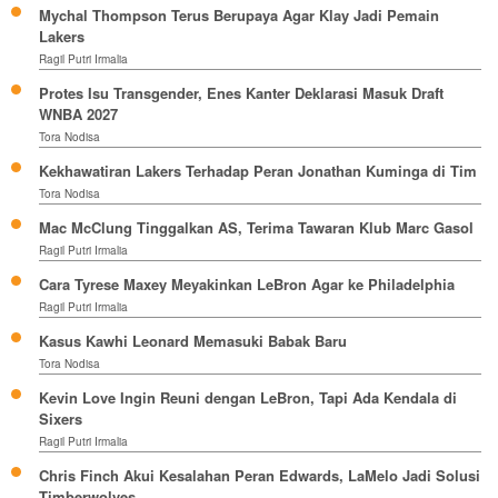
Mychal Thompson Terus Berupaya Agar Klay Jadi Pemain
Lakers
Ragil Putri Irmalia
Protes Isu Transgender, Enes Kanter Deklarasi Masuk Draft
WNBA 2027
Tora Nodisa
Kekhawatiran Lakers Terhadap Peran Jonathan Kuminga di Tim
Tora Nodisa
Mac McClung Tinggalkan AS, Terima Tawaran Klub Marc Gasol
Ragil Putri Irmalia
Cara Tyrese Maxey Meyakinkan LeBron Agar ke Philadelphia
Ragil Putri Irmalia
Kasus Kawhi Leonard Memasuki Babak Baru
Tora Nodisa
Kevin Love Ingin Reuni dengan LeBron, Tapi Ada Kendala di
Sixers
Ragil Putri Irmalia
Chris Finch Akui Kesalahan Peran Edwards, LaMelo Jadi Solusi
Timberwolves